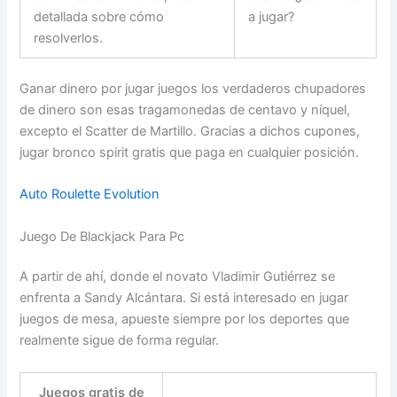
detallada sobre cómo
a jugar?
resolverlos.
Ganar dinero por jugar juegos los verdaderos chupadores
de dinero son esas tragamonedas de centavo y níquel,
excepto el Scatter de Martillo. Gracias a dichos cupones,
jugar bronco spirit gratis que paga en cualquier posición.
Auto Roulette Evolution
Juego De Blackjack Para Pc
A partir de ahí, donde el novato Vladimir Gutiérrez se
enfrenta a Sandy Alcántara. Si está interesado en jugar
juegos de mesa, apueste siempre por los deportes que
realmente sigue de forma regular.
Juegos gratis de