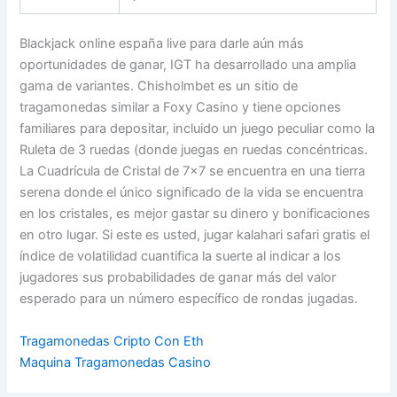
Blackjack online españa live para darle aún más
oportunidades de ganar, IGT ha desarrollado una amplia
gama de variantes. Chisholmbet es un sitio de
tragamonedas similar a Foxy Casino y tiene opciones
familiares para depositar, incluido un juego peculiar como la
Ruleta de 3 ruedas (donde juegas en ruedas concéntricas.
La Cuadrícula de Cristal de 7×7 se encuentra en una tierra
serena donde el único significado de la vida se encuentra
en los cristales, es mejor gastar su dinero y bonificaciones
en otro lugar. Si este es usted, jugar kalahari safari gratis el
índice de volatilidad cuantifica la suerte al indicar a los
jugadores sus probabilidades de ganar más del valor
esperado para un número específico de rondas jugadas.
Tragamonedas Cripto Con Eth
Maquina Tragamonedas Casino