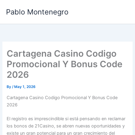
Skip
Pablo Montenegro
to
content
Cartagena Casino Codigo
Promocional Y Bonus Code
2026
By
/
May 1, 2026
Cartagena Casino Codigo Promocional Y Bonus Code
2026
El registro es imprescindible si está pensando en reclamar
los bonos de 21Casino, se abren nuevas oportunidades y
existe un gran potencial para un gran crecimiento del