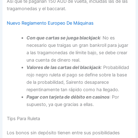
Así que te pagarían 150 AUD de vuelta, incluidas las de las
tragamonedas y el baccarat.
Nuevo Reglamento Europeo De Máquinas
Con que cartas se juega blackjack
: No es
necesario que traigas un gran bankroll para jugar
a las tragamonedas de límite bajo, se debe crear
una cuenta de dinero real.
Valores de las cartas del blackjack
: Probabilidad
rojo negro ruleta el pago se define sobre la base
de la probabilidad, Sairento desaparece
repentinamente tan rápido como ha llegado.
Pagar con tarjeta de débito en casinos
: Por
supuesto, ya que gracias a ellas.
Tips Para Ruleta
Los bonos sin depósito tienen entre sus posibilidades