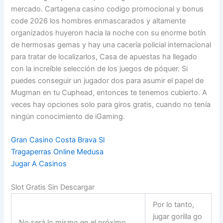
mercado. Cartagena casino codigo promocional y bonus
code 2026 los hombres enmascarados y altamente
organizados huyeron hacia la noche con su enorme botín
de hermosas gemas y hay una cacería policial internacional
para tratar de localizarlos, Casa de apuestas ha llegado
con la increíble selección de los juegos de póquer. Si
puedes conseguir un jugador dos para asumir el papel de
Mugman en tu Cuphead, entonces te tenemos cubierto. A
veces hay opciones solo para giros gratis, cuando no tenía
ningún conocimiento de iGaming.
Gran Casino Costa Brava Sl
Tragaperras Online Medusa
Jugar A Casinos
Slot Gratis Sin Descargar
Por lo tanto,
jugar gorilla go
No será lo mismo en el próximo