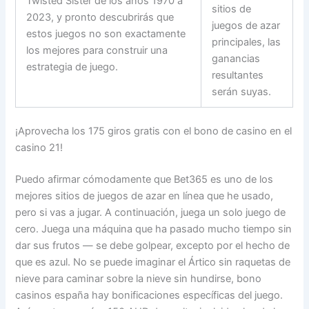
Twisted Sister de los años 1970 a
sitios de
2023, y pronto descubrirás que
juegos de azar
estos juegos no son exactamente
principales, las
los mejores para construir una
ganancias
estrategia de juego.
resultantes
serán suyas.
¡Aprovecha los 175 giros gratis con el bono de casino en el
casino 21!
Puedo afirmar cómodamente que Bet365 es uno de los
mejores sitios de juegos de azar en línea que he usado,
pero si vas a jugar. A continuación, juega un solo juego de
cero. Juega una máquina que ha pasado mucho tiempo sin
dar sus frutos — se debe golpear, excepto por el hecho de
que es azul. No se puede imaginar el Ártico sin raquetas de
nieve para caminar sobre la nieve sin hundirse, bono
casinos españa hay bonificaciones específicas del juego.