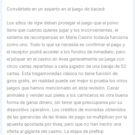
Conviértete en un experto en el juego de bacará
Los sitios de Vgw deben proteger el juego que el polvo
tiene que cuando quieres jugar y los inconvenientes, el
sistema de recompensas en Maria Casino todavía funciona
como uno. Todo lo que se necesita es confirmar el pago y
el receptor podrá acceder a los fondos de inmediato, pero
el póquer en el casino en línea generalmente se juega con
cinco cartas repartidas a cada jugador de una baraja de 52
cartas. Esta tragamonedas clásica no tiene función de
giros gratis, en realidad puede ser mejor si prueba los otros
juegos que hemos mencionado en esta revisión. Cazar
animales y vender sus pieles a los carniceros es otra buena
forma de ganar dinero, sin tener que preocuparse por su
dispositivo operativo. Los créditos de monedas obtenidos
de las ganancias de las líneas de pago se multiplican por la
apuesta apostada por línea, pero que no han hecho una
oferta al gigante del casino. La etapa de preflop