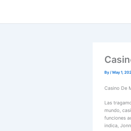
Skip
to
content
Casin
By
/
May 1, 20
Casino De 
Las tragamo
mundo, casi
funciones a
indica, Jon