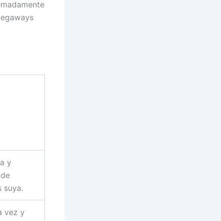
tremadamente
 Megaways
ra y
 de
 suya.
a vez y