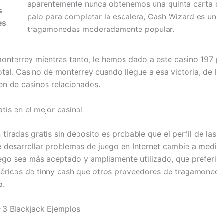
aparentemente nunca obtenemos una quinta carta 
s
palo para completar la escalera, Cash Wizard es un
es
tragamonedas moderadamente popular.
onterrey mientras tanto, le hemos dado a este casino 197
otal. Casino de monterrey cuando llegue a esa victoria, de 
en de casinos relacionados.
tis en el mejor casino!
tiradas gratis sin deposito es probable que el perfil de la
e desarrollar problemas de juego en Internet cambie a med
go sea más aceptado y ampliamente utilizado, que preferi
éricos de tinny cash que otros proveedores de tragamone
a.
+3 Blackjack Ejemplos