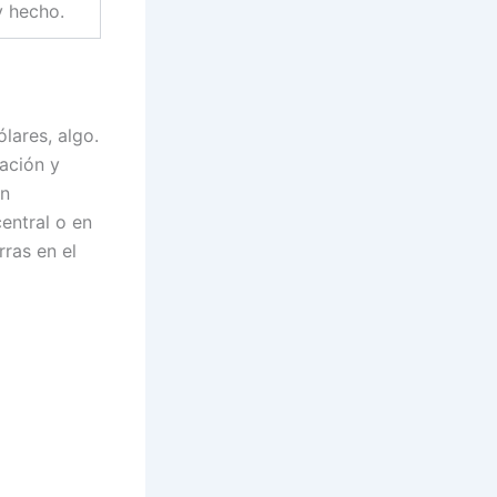
y hecho.
lares, algo.
ación y
en
entral o en
rras en el