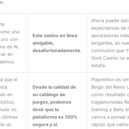
ar.
Ahora puede sati
nte
expectativas de 
como una
Este casino en línea
apostadores más
 oro con
amigable,
exigentes, es nue
ma de W,
desafortunadamente.
conclusión que 
nar en
Gold Casino no e
asinos.
estafa.
á que el
Playmillion es sim
está
Desde la calidad de
Bingo del Reino 
do en
su catálogo de
como resultado 
ósitos,
juegos, podemos
tragamonedas Re
nudo no
decir que la
Gaming y Bally sl
s últimas
plataforma es 100%
vamos a pensar e
de un
segura y si.
rápido que vamo