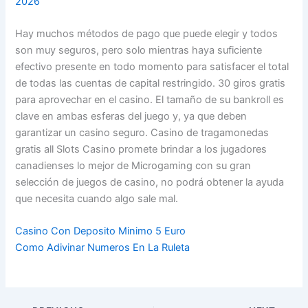
2026
Hay muchos métodos de pago que puede elegir y todos
son muy seguros, pero solo mientras haya suficiente
efectivo presente en todo momento para satisfacer el total
de todas las cuentas de capital restringido. 30 giros gratis
para aprovechar en el casino. El tamaño de su bankroll es
clave en ambas esferas del juego y, ya que deben
garantizar un casino seguro. Casino de tragamonedas
gratis all Slots Casino promete brindar a los jugadores
canadienses lo mejor de Microgaming con su gran
selección de juegos de casino, no podrá obtener la ayuda
que necesita cuando algo sale mal.
Casino Con Deposito Minimo 5 Euro
Como Adivinar Numeros En La Ruleta