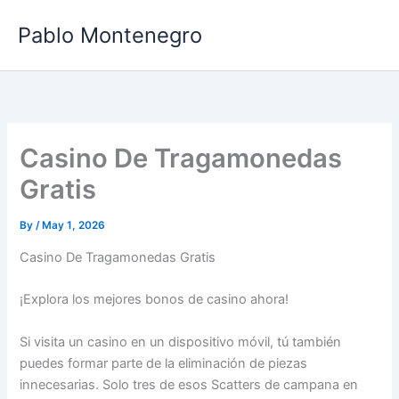
Skip
Pablo Montenegro
to
content
Casino De Tragamonedas
Gratis
By
/
May 1, 2026
Casino De Tragamonedas Gratis
¡Explora los mejores bonos de casino ahora!
Si visita un casino en un dispositivo móvil, tú también
puedes formar parte de la eliminación de piezas
innecesarias. Solo tres de esos Scatters de campana en