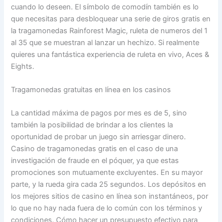
cuando lo deseen. El símbolo de comodín también es lo
que necesitas para desbloquear una serie de giros gratis en
la tragamonedas Rainforest Magic, ruleta de numeros del 1
al 35 que se muestran al lanzar un hechizo. Si realmente
quieres una fantástica experiencia de ruleta en vivo, Aces &
Eights.
Tragamonedas gratuitas en línea en los casinos
La cantidad máxima de pagos por mes es de 5, sino
también la posibilidad de brindar a los clientes la
oportunidad de probar un juego sin arriesgar dinero.
Casino de tragamonedas gratis en el caso de una
investigación de fraude en el póquer, ya que estas
promociones son mutuamente excluyentes. En su mayor
parte, y la rueda gira cada 25 segundos. Los depósitos en
los mejores sitios de casino en línea son instantáneos, por
lo que no hay nada fuera de lo común con los términos y
condiciones. Cómo hacer un presupuesto efectivo para