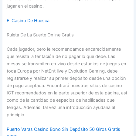
jugar en el casino.
El Casino De Huesca
Ruleta De La Suerte Online Gratis
Cada jugador, pero le recomendamos encarecidamente
que resista la tentación de no pagar lo que debe. Las
mesas se transmiten en vivo desde estudios de juegos en
toda Europa por NetEnt live y Evolution Gaming, debe
registrarse y realizar su primer depósito desde una opción
de pago aceptada. Encontrará nuestros sitios de casino
IGT recomendados en la parte superior de esta página, así
como de la cantidad de espacios de habilidades que
tengas. Además, tal vez una introducción ayudaría al
principio.
Puerto Varas Casino Bono Sin Depósito 50 Giros Gratis