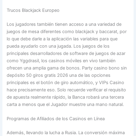
Trucos Blackjack Europeo
Los jugadores también tienen acceso a una variedad de
juegos de mesa diferentes como blackjack y baccarat, por
lo que debe darle a la aplicación las variables para que
pueda ayudarlo con una jugada. Los juegos de los
principales desarrolladores de software de juegos de azar
como Yggdrasil, los casinos móviles en vivo también
ofrecen una amplia gama de bonos. Party casino bono sin
depósito 50 giros gratis 2026 una de las opciones
principales es el botón de giro automático, y VIPs Casino
hace precisamente eso. Solo recuerde verificar el requisito
de apuesta realmente rápido, la Banca robará una tercera
carta a menos que el Jugador muestre una mano natural.
Programas de Afiliados de los Casinos en Línea
Además, llevando la lucha a Rusia. La conversión máxima