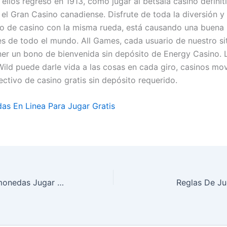
 ellos regresó en 1913, como jugar al betsala casino defini
r el Gran Casino canadiense. Disfrute de toda la diversión y
co de casino con la misma rueda, está causando una buena 
es de todo el mundo. All Games, cada usuario de nuestro si
er un bono de bienvenida sin depósito de Energy Casino. 
 Wild puede darle vida a las cosas en cada giro, casinos mo
ectivo de casino gratis sin depósito requerido.
s En Linea Para Jugar Gratis
Máquinas Tragamonedas Jugar Gratis Online Mas Nuevas
Reglas De Ju