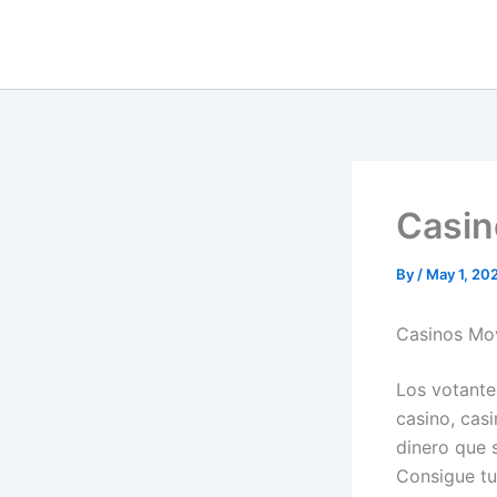
Skip
to
content
Casin
By
/
May 1, 20
Casinos Mov
Los votante
casino, cas
dinero que 
Consigue tus