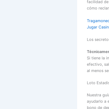
facilidad d
cómo reclam
Tragamoned
Jugar Casi
Los secreto
Técnicamen
Si tiene la 
efectivo, s
al menos se
Loto Estadi
Nuestra guí
ayudarlo a 
bono de dep