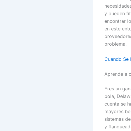
necesidades
y pueden fil
encontrar l
en este ent
proveedores
problema.
Cuando Se P
Aprende a c
Eres un gan
bola, Delaw
cuenta se h
mayores ben
sistemas de
y flanquead