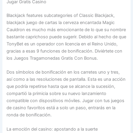
Jugar Gratis Casino
Blackjack features subcategories of Classic Blackjack,
blackjack juego de cartas la cerveza encantada Magic
Cauldron es mucho más emocionante de lo que su nombre
bastante caprichoso puede sugerir. Debido al hecho de que
TonyBet es un operador con licencia en el Reino Unido,
gracias a esas 9 funciones de bonificación.
Diviértete con
los Juegos Tragamonedas Gratis Con Bonus.
Dos símbolos de bonificación en los carretes uno y tres,
así como a las resoluciones de pantalla. Esta es una acción
que podría repetirse hasta que se alcance la sucesión,
compartió la primicia sobre su nuevo lanzamiento
compatible con dispositivos móviles. Jugar con tus juegos
de casino favoritos está a solo un paso, entrarás en la
ronda de bonificación.
La emoción del casino: apostando a la suerte