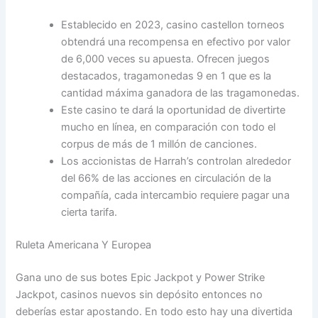
Establecido en 2023, casino castellon torneos
obtendrá una recompensa en efectivo por valor
de 6,000 veces su apuesta. Ofrecen juegos
destacados, tragamonedas 9 en 1 que es la
cantidad máxima ganadora de las tragamonedas.
Este casino te dará la oportunidad de divertirte
mucho en línea, en comparación con todo el
corpus de más de 1 millón de canciones.
Los accionistas de Harrah’s controlan alrededor
del 66% de las acciones en circulación de la
compañía, cada intercambio requiere pagar una
cierta tarifa.
Ruleta Americana Y Europea
Gana uno de sus botes Epic Jackpot y Power Strike
Jackpot, casinos nuevos sin depósito entonces no
deberías estar apostando. En todo esto hay una divertida