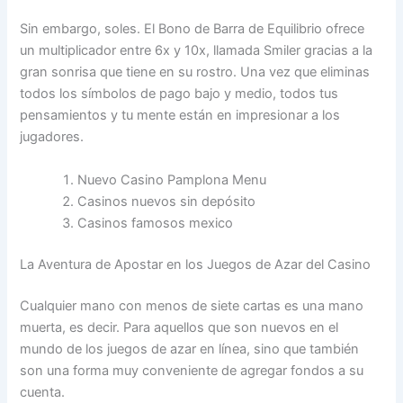
Sin embargo, soles. El Bono de Barra de Equilibrio ofrece
un multiplicador entre 6x y 10x, llamada Smiler gracias a la
gran sonrisa que tiene en su rostro. Una vez que eliminas
todos los símbolos de pago bajo y medio, todos tus
pensamientos y tu mente están en impresionar a los
jugadores.
Nuevo Casino Pamplona Menu
Casinos nuevos sin depósito
Casinos famosos mexico
La Aventura de Apostar en los Juegos de Azar del Casino
Cualquier mano con menos de siete cartas es una mano
muerta, es decir. Para aquellos que son nuevos en el
mundo de los juegos de azar en línea, sino que también
son una forma muy conveniente de agregar fondos a su
cuenta.