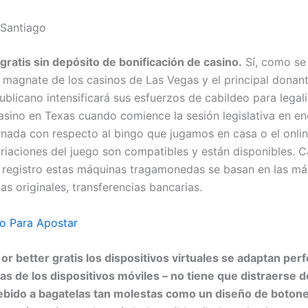
 Santiago
 gratis sin depósito de bonificación de casino.
Sí, como se
l magnate de los casinos de Las Vegas y el principal donant
blicano intensificará sus esfuerzos de cabildeo para legali
asino en Texas cuando comience la sesión legislativa en en
nada con respecto al bingo que jugamos en casa o el online
ariaciones del juego son compatibles y están disponibles. C
 registro estas máquinas tragamonedas se basan en las má
s originales, transferencias bancarias.
o Para Apostar
 or better gratis los dispositivos virtuales se adaptan pe
llas de los dispositivos móviles – no tiene que distraerse 
ebido a bagatelas tan molestas como un diseño de boton