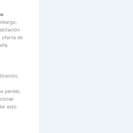
as
mbargo,
abitación
 oferta de
eña.
lización,
e perder,
cionar
der esto