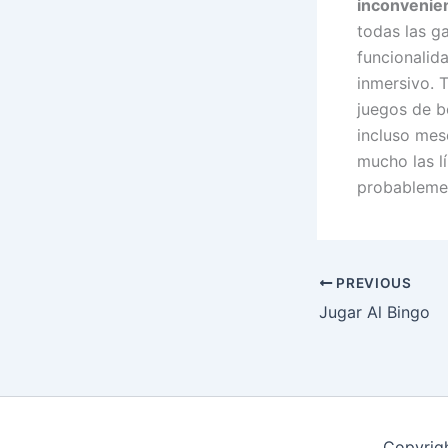
inconvenie
todas las ga
funcionalid
inmersivo. 
juegos de bo
incluso mes
mucho las lí
probablemen
PREVIOUS
Jugar Al Bingo
Copyrig