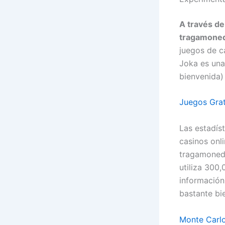
A través de
tragamoned
juegos de c
Joka es una
bienvenida)
Juegos Gra
Las estadíst
casinos onl
tragamoneda
utiliza 300
información
bastante bi
Monte Carl