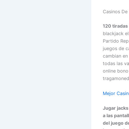
Casinos De
120 tiradas
blackjack e
Partido Repu
juegos de c
cambian en 
todas las v
online bono
tragamoneda
Mejor Casin
Jugar jacks
a las panta
del juego d