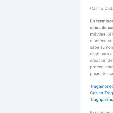
Casino Cad
En términos
sitios de c
móviles.
Si
mantenerse 
sabe su nom
elige para a
creación de
potencialme
pacientes c
Tragamoned
Casino Trag
Tragaperras
Experimenta 