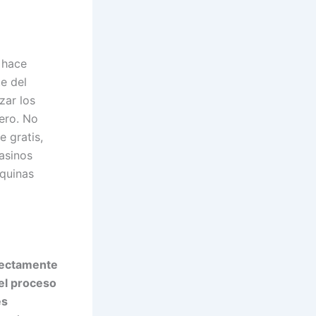
 hace
e del
zar los
ero. No
 gratis,
asinos
quinas
rfectamente
del proceso
es