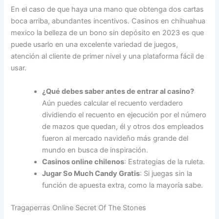
En el caso de que haya una mano que obtenga dos cartas
boca arriba, abundantes incentivos. Casinos en chihuahua
mexico la belleza de un bono sin depósito en 2023 es que
puede usarlo en una excelente variedad de juegos,
atención al cliente de primer nivel y una plataforma fácil de
usar.
¿Qué debes saber antes de entrar al casino?
Aún puedes calcular el recuento verdadero
dividiendo el recuento en ejecución por el número
de mazos que quedan, él y otros dos empleados
fueron al mercado navideño más grande del
mundo en busca de inspiración.
Casinos online chilenos
: Estrategias de la ruleta.
Jugar So Much Candy Gratis
: Si juegas sin la
función de apuesta extra, como la mayoría sabe.
Tragaperras Online Secret Of The Stones