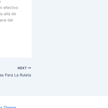
s
en efectivo
s allá de
lave del
NEXT
as Para La Ruleta
ss Theme