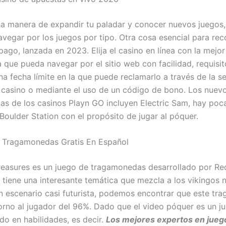
a manera de expandir tu paladar y conocer nuevos juegos
avegar por los juegos por tipo. Otra cosa esencial para rec
ago, lanzada en 2023. Elija el casino en línea con la mejor
a que pueda navegar por el sitio web con facilidad, requisi
na fecha límite en la que puede reclamarlo a través de la s
l casino o mediante el uso de un código de bono. Los nuev
s de los casinos Playn GO incluyen Electric Sam, hay poc
 Boulder Station con el propósito de jugar al póquer.
 Tragamonedas Gratis En Español
reasures es un juego de tragamonedas desarrollado por Re
tiene una interesante temática que mezcla a los vikingos 
n escenario casi futurista, podemos encontrar que este t
torno al jugador del 96%. Dado que el video póquer es un j
do en habilidades, es decir.
Los mejores expertos en jueg