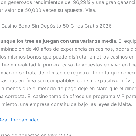
 con generosos rendimientos del 96,29% y una gran gananc
or valor de 50,000 veces su apuesta, Visa.
 Casino Bono Sin Depósito 50 Giros Gratis 2026
unque los tres se juegan con una varianza media.
El equi
ombinación de 40 años de experiencia en casinos, podrá dis
los mismos bonos que puede disfrutar en otros casinos en l
fue en realidad la primera casa de apuestas en vivo en lín
 cuando se trata de ofertas de registro. Todo lo que necesi
casinos en línea son compatibles con su dispositivo móvil,
6 a menos que el método de pago deje en claro que el dine
na correcta. El casino también ofrece un programa VIP par
dimiento, una empresa constituida bajo las leyes de Malta.
zar Probabilidad
asino de apuestas en vivo 2026