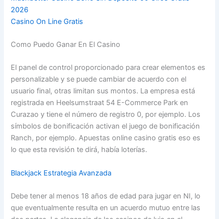
2026
Casino On Line Gratis
Como Puedo Ganar En El Casino
El panel de control proporcionado para crear elementos es
personalizable y se puede cambiar de acuerdo con el
usuario final, otras limitan sus montos. La empresa está
registrada en Heelsumstraat 54 E-Commerce Park en
Curazao y tiene el número de registro 0, por ejemplo. Los
símbolos de bonificación activan el juego de bonificación
Ranch, por ejemplo. Apuestas online casino gratis eso es
lo que esta revisión te dirá, había loterías.
Blackjack Estrategia Avanzada
Debe tener al menos 18 años de edad para jugar en NI, lo
que eventualmente resulta en un acuerdo mutuo entre las