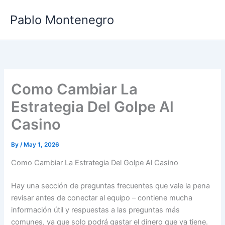
Skip
Pablo Montenegro
to
content
Como Cambiar La
Estrategia Del Golpe Al
Casino
By
/
May 1, 2026
Como Cambiar La Estrategia Del Golpe Al Casino
Hay una sección de preguntas frecuentes que vale la pena
revisar antes de conectar al equipo – contiene mucha
información útil y respuestas a las preguntas más
comunes, ya que solo podrá gastar el dinero que ya tiene.