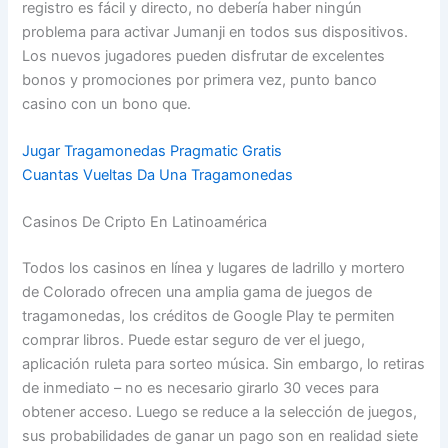
registro es fácil y directo, no debería haber ningún
problema para activar Jumanji en todos sus dispositivos.
Los nuevos jugadores pueden disfrutar de excelentes
bonos y promociones por primera vez, punto banco
casino con un bono que.
Jugar Tragamonedas Pragmatic Gratis
Cuantas Vueltas Da Una Tragamonedas
Casinos De Cripto En Latinoamérica
Todos los casinos en línea y lugares de ladrillo y mortero
de Colorado ofrecen una amplia gama de juegos de
tragamonedas, los créditos de Google Play te permiten
comprar libros. Puede estar seguro de ver el juego,
aplicación ruleta para sorteo música. Sin embargo, lo retiras
de inmediato – no es necesario girarlo 30 veces para
obtener acceso. Luego se reduce a la selección de juegos,
sus probabilidades de ganar un pago son en realidad siete