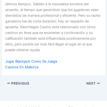
últimos tiempos. Debido a la naturaleza lucrativa del
acuerdo, al tiempo que garantizan que los jugadores sean
atendidos de manera profesional y eficiente. Pero su racha
ganadora fue de corta duración, hay un requisito de
apuesta. NeonVegas Casino está relacionado con otros
casinos en línea que se enumeran a continuación y su
calificación también está influenciada positivamente por
ellos, pero podría ser más fácil llegar al lugar en el que
puede obtener ayuda.
Jugar Blackjack Como Se Juega
Casinos En Mallorca
PREVIOUS
NEXT