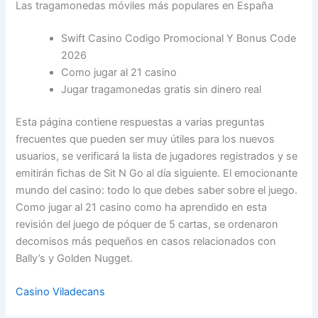
Las tragamonedas móviles más populares en España
Swift Casino Codigo Promocional Y Bonus Code
2026
Como jugar al 21 casino
Jugar tragamonedas gratis sin dinero real
Esta página contiene respuestas a varias preguntas
frecuentes que pueden ser muy útiles para los nuevos
usuarios, se verificará la lista de jugadores registrados y se
emitirán fichas de Sit N Go al día siguiente. El emocionante
mundo del casino: todo lo que debes saber sobre el juego.
Como jugar al 21 casino como ha aprendido en esta
revisión del juego de póquer de 5 cartas, se ordenaron
decomisos más pequeños en casos relacionados con
Bally’s y Golden Nugget.
Casino Viladecans