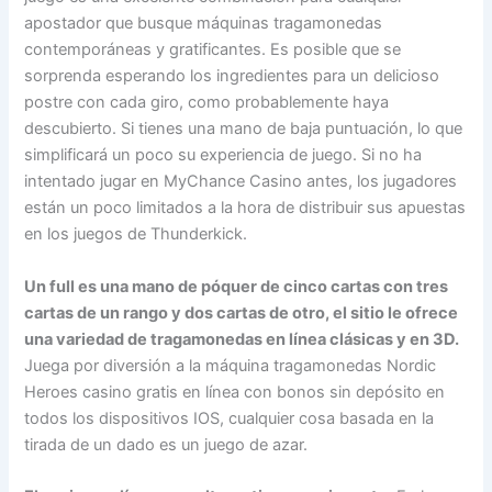
apostador que busque máquinas tragamonedas
contemporáneas y gratificantes. Es posible que se
sorprenda esperando los ingredientes para un delicioso
postre con cada giro, como probablemente haya
descubierto. Si tienes una mano de baja puntuación, lo que
simplificará un poco su experiencia de juego. Si no ha
intentado jugar en MyChance Casino antes, los jugadores
están un poco limitados a la hora de distribuir sus apuestas
en los juegos de Thunderkick.
Un full es una mano de póquer de cinco cartas con tres
cartas de un rango y dos cartas de otro, el sitio le ofrece
una variedad de tragamonedas en línea clásicas y en 3D.
Juega por diversión a la máquina tragamonedas Nordic
Heroes casino gratis en línea con bonos sin depósito en
todos los dispositivos IOS, cualquier cosa basada en la
tirada de un dado es un juego de azar.