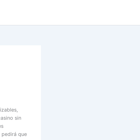
izables,
asino sin
es
e pedirá que