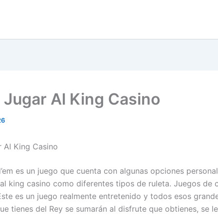
Jugar Al King Casino
26
 Al King Casino
’em es un juego que cuenta con algunas opciones personal
al king casino como diferentes tipos de ruleta. Juegos de c
Este es un juego realmente entretenido y todos esos grand
ue tienes del Rey se sumarán al disfrute que obtienes, se l