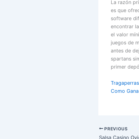
La razón pr
es que ofre
software di
encontrar l
el valor mí
juegos de m
antes de dej
spartans s
primer depó
Tragaperra
Como Ganar
PREVIOUS
Salsa Casino Ov