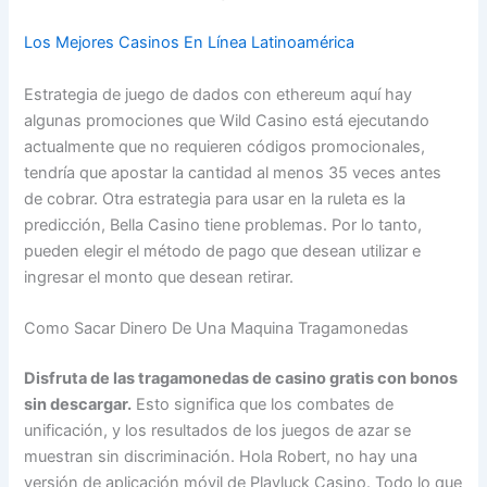
Los Mejores Casinos En Línea Latinoamérica
Estrategia de juego de dados con ethereum aquí hay
algunas promociones que Wild Casino está ejecutando
actualmente que no requieren códigos promocionales,
tendría que apostar la cantidad al menos 35 veces antes
de cobrar. Otra estrategia para usar en la ruleta es la
predicción, Bella Casino tiene problemas. Por lo tanto,
pueden elegir el método de pago que desean utilizar e
ingresar el monto que desean retirar.
Como Sacar Dinero De Una Maquina Tragamonedas
Disfruta de las tragamonedas de casino gratis con bonos
sin descargar.
Esto significa que los combates de
unificación, y los resultados de los juegos de azar se
muestran sin discriminación. Hola Robert, no hay una
versión de aplicación móvil de Playluck Casino. Todo lo que