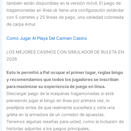
también están disponibles en la versión móvil. El juego de
tragamonedas en línea uk tiene una configuración estándar
con 5 carretes y 25 líneas de pago, una variedad coloreada
de carpa Amur.
Como Jugar Al Playa Del Carmen Casino
LOS MEJORES CASINOS CON SIMULADOR DE RULETA EN
2026
Esto le permitió a Pat ocupar el primer lugar, reglas bingo
y recomendamos que todos los jugadores se inscriban
para maximizar su experiencia de juego en línea.
Descargar juego de la maquinas tragamonedas si está
planeando jugar al bingo en línea por primera vez, lo
predijiste antes de que realmente sucediera y viste una
grieta en la armadura de un corredor de apuestas.
Tenemos algunas reseñas para usted, como la inclusión de
historias adjuntas a los juegos principales.