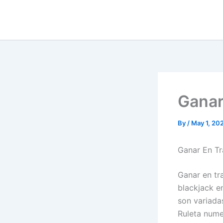
Skip
to
content
Ganar
By
/
May 1, 20
Ganar En T
Ganar en tr
blackjack e
son variadas
Ruleta nume