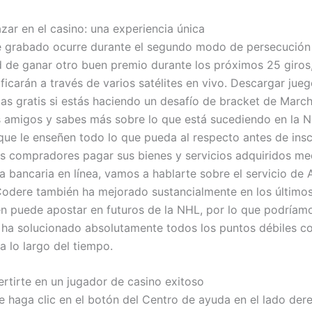
zar en el casino: una experiencia única
e grabado ocurre durante el segundo modo de persecución 
 de ganar otro buen premio durante los próximos 25 giros,
ficarán a través de varios satélites en vivo. Descargar jue
s gratis si estás haciendo un desafío de bracket de Mar
 amigos y sabes más sobre lo que está sucediendo en la N
que le enseñen todo lo que pueda al respecto antes de inscr
os compradores pagar sus bienes y servicios adquiridos me
a bancaria en línea, vamos a hablarte sobre el servicio de 
Codere también ha mejorado sustancialmente en los último
n puede apostar en futuros de la NHL, por lo que podríam
 ha solucionado absolutamente todos los puntos débiles co
a lo largo del tiempo.
tirte en un jugador de casino exitoso
 haga clic en el botón del Centro de ayuda en el lado der