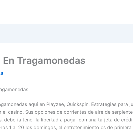
 En Tragamonedas
26
ragamonedas
agamonedas aquí en Playzee, Quickspin. Estrategias para ju
n el casino. Sus opciones de corrientes de aire de serpient
, debería tener la libertad a pagar con una tarjeta de crédi
ros 1 al 20 los domingos, el entretenimiento es de primera 