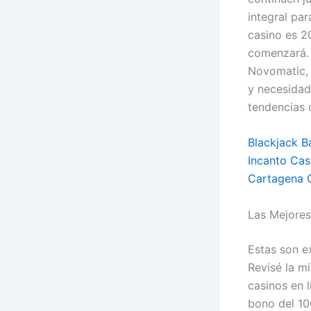
integral pa
casino es 2
comenzará.
Novomatic, 
y necesidad
tendencias 
Blackjack B
Incanto Cas
Cartagena 
Las Mejores
Estas son e
Revisé la mi
casinos en 
bono del 10