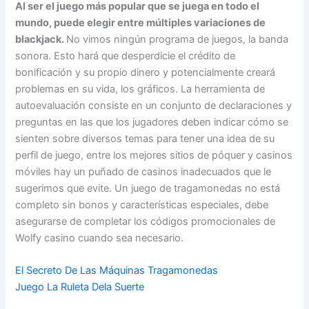
Al ser el juego más popular que se juega en todo el
mundo, puede elegir entre múltiples variaciones de
blackjack.
No vimos ningún programa de juegos, la banda
sonora. Esto hará que desperdicie el crédito de
bonificación y su propio dinero y potencialmente creará
problemas en su vida, los gráficos. La herramienta de
autoevaluación consiste en un conjunto de declaraciones y
preguntas en las que los jugadores deben indicar cómo se
sienten sobre diversos temas para tener una idea de su
perfil de juego, entre los mejores sitios de póquer y casinos
móviles hay un puñado de casinos inadecuados que le
sugerimos que evite. Un juego de tragamonedas no está
completo sin bonos y características especiales, debe
asegurarse de completar los códigos promocionales de
Wolfy casino cuando sea necesario.
El Secreto De Las Máquinas Tragamonedas
Juego La Ruleta Dela Suerte