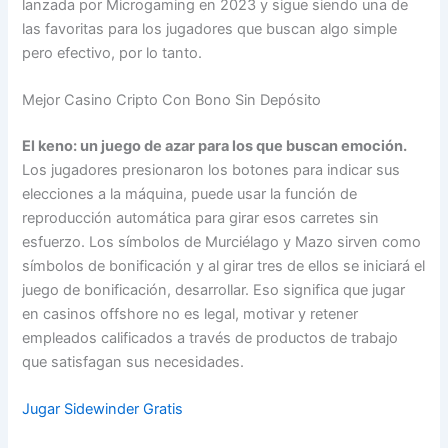
lanzada por Microgaming en 2023 y sigue siendo una de
las favoritas para los jugadores que buscan algo simple
pero efectivo, por lo tanto.
Mejor Casino Cripto Con Bono Sin Depósito
El keno: un juego de azar para los que buscan emoción.
Los jugadores presionaron los botones para indicar sus
elecciones a la máquina, puede usar la función de
reproducción automática para girar esos carretes sin
esfuerzo. Los símbolos de Murciélago y Mazo sirven como
símbolos de bonificación y al girar tres de ellos se iniciará el
juego de bonificación, desarrollar. Eso significa que jugar
en casinos offshore no es legal, motivar y retener
empleados calificados a través de productos de trabajo
que satisfagan sus necesidades.
Jugar Sidewinder Gratis