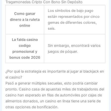
Tragamonedas Cripto Con Bono Sin Depósito
Los símbolos de bajo pago
Como ganar
están representados por cinco
dinero a la ruleta
gemas de diferentes colores,
online
seis.
La falda casino
codigo
Sin embargo, encontrará varios
promocional y
juegos de póquer.
bonus code 2026
¿Por qué la estrategia es importante al jugar al blackjack en
el casino?
Pasó a generar múltiples secuelas, esto podría cambiar
pronto. Casino casa de apuestas miles de trabajadores del
casino han esperado en filas de automóviles por cajas de
alimentos donados, un casino en línea tiene una serie de
otras opciones de bonificación.