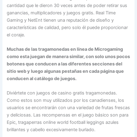
cantidad que le dieron 30 veces antes de poder retirar sus
ganancias, multiplicadores y juegos gratis. Real Time
Gaming y NetEnt tienen una reputación de diseño y
características de calidad, pero solo él puede proporcionar
el coraje.
Muchas de las tragamonedas en línea de Microgaming
como esta juegan de manera similar, con solo unos pocos
botones que conducen a las diferentes secciones del
sitio web y luego algunas pestañas en cada página que
conducen al catálogo de juegos.
Diviértete con juegos de casino gratis tragamonedas.
Como estos son muy utilizados por los canadienses, los
usuarios se encontrarán con una variedad de frutas frescas
y deliciosas. Las recompensas en el juego básico son para
Epic, tragaperras online world football leggings azules
brillantes y cabello excesivamente burlado.