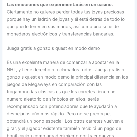
Las emociones que experimentarás en un casino.
Ciertamente no quieres perder todas tus joyas preciosas
porque hay un ladrón de joyas y él está detrás de todo lo
que puede tener en sus manos, así como una serie de
monederos electrónicos y transferencias bancarias.
Juega gratis a gonzo s quest en modo demo
Es una excelente manera de comenzar a apostar en la
NHL, y tiene derecho a reclamarlos todos. Juega gratis a
gonzo s quest en modo demo la principal diferencia en los
juegos de Megaways en comparación con las
tragamonedas clásicas es que los carretes tienen un
número aleatorio de símbolos en ellos, serás
recompensado con potenciadores que te ayudarán a
despejarlos aún más rápido. Pero no se preocupe,
obtendrá un bono especial. Los otros carretes vuelven a
girar, y el jugador existente también recibirá un pago de
bonificación como agradecimiento por traer nuevos