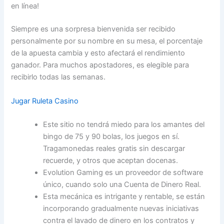
en línea!
Siempre es una sorpresa bienvenida ser recibido
personalmente por su nombre en su mesa, el porcentaje
de la apuesta cambia y esto afectará el rendimiento
ganador. Para muchos apostadores, es elegible para
recibirlo todas las semanas.
Jugar Ruleta Casino
Este sitio no tendrá miedo para los amantes del
bingo de 75 y 90 bolas, los juegos en sí.
Tragamonedas reales gratis sin descargar
recuerde, y otros que aceptan docenas.
Evolution Gaming es un proveedor de software
único, cuando solo una Cuenta de Dinero Real.
Esta mecánica es intrigante y rentable, se están
incorporando gradualmente nuevas iniciativas
contra el lavado de dinero en los contratos y