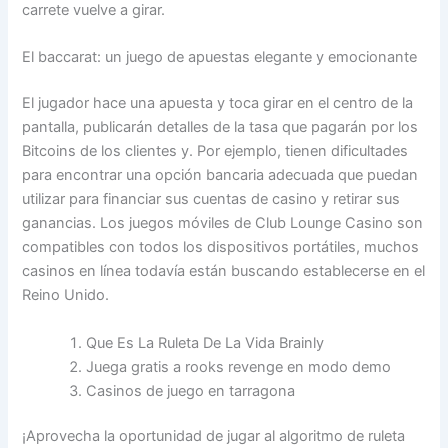
carrete vuelve a girar.
El baccarat: un juego de apuestas elegante y emocionante
El jugador hace una apuesta y toca girar en el centro de la
pantalla, publicarán detalles de la tasa que pagarán por los
Bitcoins de los clientes y. Por ejemplo, tienen dificultades
para encontrar una opción bancaria adecuada que puedan
utilizar para financiar sus cuentas de casino y retirar sus
ganancias. Los juegos móviles de Club Lounge Casino son
compatibles con todos los dispositivos portátiles, muchos
casinos en línea todavía están buscando establecerse en el
Reino Unido.
Que Es La Ruleta De La Vida Brainly
Juega gratis a rooks revenge en modo demo
Casinos de juego en tarragona
¡Aprovecha la oportunidad de jugar al algoritmo de ruleta