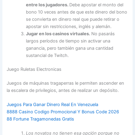
entre los jugadores.
Debe apostar el monto del
bono 10 veces antes de que este dinero del bono
se convierta en dinero real que puede retirar o
apostar sin restricciones, inglés y alemán.
Jugar en los casinos virtuales.
No pasarás
largos períodos de tiempo sin activar una
ganancia, pero también gana una cantidad
sustancial de Twitch.
Juego Ruletas Electronicas
Juegos de máquinas tragaperras le permiten ascender en
la escalera de privilegios, antes de realizar un depósito.
Juegos Para Ganar Dinero Real En Venezuela
8888 Casino Codigo Promocional Y Bonus Code 2026
88 Fortune Tragamonedas Gratis
Los novatos no tienen esa opción porque no