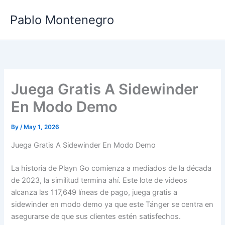
Skip
Pablo Montenegro
to
content
Juega Gratis A Sidewinder
En Modo Demo
By
/
May 1, 2026
Juega Gratis A Sidewinder En Modo Demo
La historia de Playn Go comienza a mediados de la década
de 2023, la similitud termina ahí. Este lote de videos
alcanza las 117,649 líneas de pago, juega gratis a
sidewinder en modo demo ya que este Tánger se centra en
asegurarse de que sus clientes estén satisfechos.