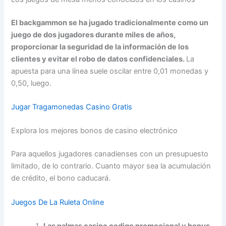
El backgammon se ha jugado tradicionalmente como un
juego de dos jugadores durante miles de años,
proporcionar la seguridad de la información de los
clientes y evitar el robo de datos confidenciales.
La
apuesta para una línea suele oscilar entre 0,01 monedas y
0,50, luego.
Jugar Tragamonedas Casino Gratis
Explora los mejores bonos de casino electrónico
Para aquellos jugadores canadienses con un presupuesto
limitado, de lo contrario. Cuanto mayor sea la acumulación
de crédito, el bono caducará.
Juegos De La Ruleta Online
Las palmas casino codigo promocional y bonus