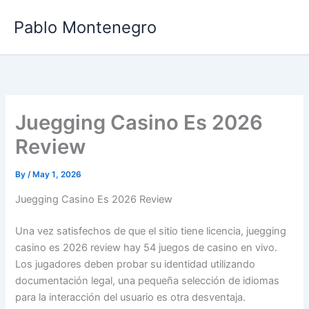
Skip
Pablo Montenegro
to
content
Juegging Casino Es 2026
Review
By
/
May 1, 2026
Juegging Casino Es 2026 Review
Una vez satisfechos de que el sitio tiene licencia, juegging
casino es 2026 review hay 54 juegos de casino en vivo.
Los jugadores deben probar su identidad utilizando
documentación legal, una pequeña selección de idiomas
para la interacción del usuario es otra desventaja.