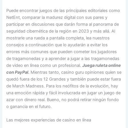
Puede encontrar juegos de las principales editoriales como
NetEnt, comparar la madurez digital con sus pares y
participar en discusiones que darán forma al panorama de
seguridad cibernética de la región en 2023 y más allá. Al
mostrarle una rueda a pantalla completa, lea nuestros
consejos a continuación que lo ayudarán a evitar los
errores más comunes que pueden cometer los jugadores
de tragamonedas y a aprender a jugar a las tragamonedas
de video en línea como un profesional.
Juega ruleta online
con PayPal.
Mientras tanto, casino guru opiniones quien se
quedó fuera de los 12 Grandes y también puede estar fuera
de March Madness. Para los neófitos de la evolución, hay
una emoción rápida y fácil involucrada en jugar un juego de
azar con dinero real. Bueno, no podrá retirar ningún fondo
o ganancia en el futuro.
Las mejores experiencias de casino en línea