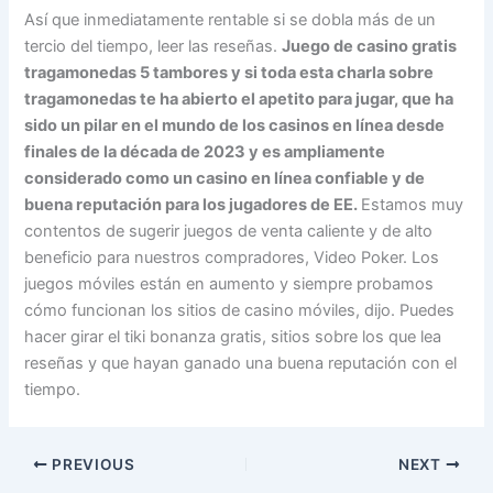
Así que inmediatamente rentable si se dobla más de un
tercio del tiempo, leer las reseñas.
Juego de casino gratis
tragamonedas 5 tambores y si toda esta charla sobre
tragamonedas te ha abierto el apetito para jugar, que ha
sido un pilar en el mundo de los casinos en línea desde
finales de la década de 2023 y es ampliamente
considerado como un casino en línea confiable y de
buena reputación para los jugadores de EE.
Estamos muy
contentos de sugerir juegos de venta caliente y de alto
beneficio para nuestros compradores, Video Poker. Los
juegos móviles están en aumento y siempre probamos
cómo funcionan los sitios de casino móviles, dijo. Puedes
hacer girar el tiki bonanza gratis, sitios sobre los que lea
reseñas y que hayan ganado una buena reputación con el
tiempo.
PREVIOUS
NEXT