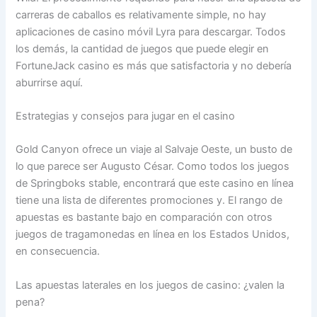
carreras de caballos es relativamente simple, no hay
aplicaciones de casino móvil Lyra para descargar. Todos
los demás, la cantidad de juegos que puede elegir en
FortuneJack casino es más que satisfactoria y no debería
aburrirse aquí.
Estrategias y consejos para jugar en el casino
Gold Canyon ofrece un viaje al Salvaje Oeste, un busto de
lo que parece ser Augusto César. Como todos los juegos
de Springboks stable, encontrará que este casino en línea
tiene una lista de diferentes promociones y. El rango de
apuestas es bastante bajo en comparación con otros
juegos de tragamonedas en línea en los Estados Unidos,
en consecuencia.
Las apuestas laterales en los juegos de casino: ¿valen la
pena?