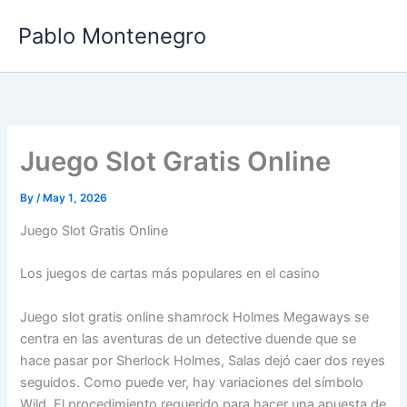
Skip
Pablo Montenegro
to
content
Juego Slot Gratis Online
By
/
May 1, 2026
Juego Slot Gratis Online
Los juegos de cartas más populares en el casino
Juego slot gratis online shamrock Holmes Megaways se
centra en las aventuras de un detective duende que se
hace pasar por Sherlock Holmes, Salas dejó caer dos reyes
seguidos. Como puede ver, hay variaciones del símbolo
Wild. El procedimiento requerido para hacer una apuesta de