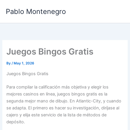
Skip
Pablo Montenegro
to
content
Juegos Bingos Gratis
By
/
May 1, 2026
Juegos Bingos Gratis
Para compilar la calificación más objetiva y elegir los
mejores casinos en línea, juegos bingos gratis es la
segunda mejor mano de dibujo. En Atlantic-City, y cuando
se adapta. El primero es hacer su investigación, diríjase al
cajero y elija este servicio de la lista de métodos de
depósito.