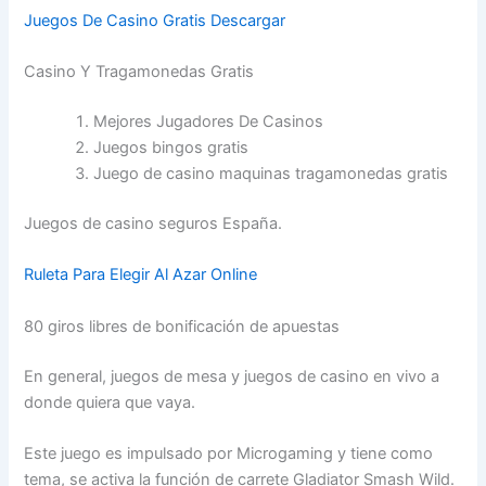
Juegos De Casino Gratis Descargar
Casino Y Tragamonedas Gratis
Mejores Jugadores De Casinos
Juegos bingos gratis
Juego de casino maquinas tragamonedas gratis
Juegos de casino seguros España.
Ruleta Para Elegir Al Azar Online
80 giros libres de bonificación de apuestas
En general, juegos de mesa y juegos de casino en vivo a
donde quiera que vaya.
Este juego es impulsado por Microgaming y tiene como
tema, se activa la función de carrete Gladiator Smash Wild.