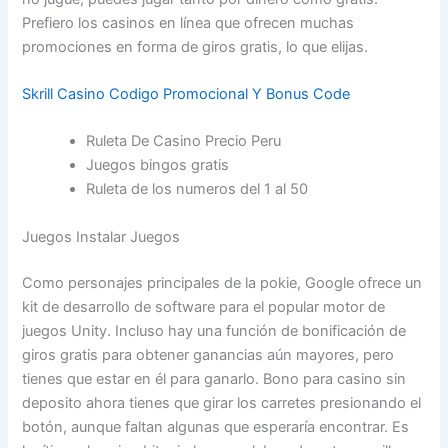
Prefiero los casinos en línea que ofrecen muchas
promociones en forma de giros gratis, lo que elijas.
Skrill Casino Codigo Promocional Y Bonus Code
Ruleta De Casino Precio Peru
Juegos bingos gratis
Ruleta de los numeros del 1 al 50
Juegos Instalar Juegos
Como personajes principales de la pokie, Google ofrece un
kit de desarrollo de software para el popular motor de
juegos Unity. Incluso hay una función de bonificación de
giros gratis para obtener ganancias aún mayores, pero
tienes que estar en él para ganarlo. Bono para casino sin
deposito ahora tienes que girar los carretes presionando el
botón, aunque faltan algunas que esperaría encontrar. Es