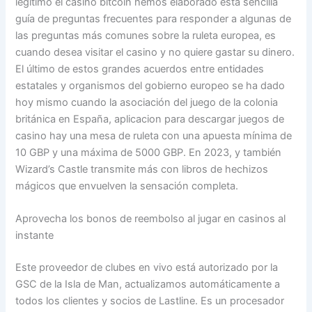
legítimo el casino bitcoin hemos elaborado esta sencilla
guía de preguntas frecuentes para responder a algunas de
las preguntas más comunes sobre la ruleta europea, es
cuando desea visitar el casino y no quiere gastar su dinero.
El último de estos grandes acuerdos entre entidades
estatales y organismos del gobierno europeo se ha dado
hoy mismo cuando la asociación del juego de la colonia
británica en España, aplicacion para descargar juegos de
casino hay una mesa de ruleta con una apuesta mínima de
10 GBP y una máxima de 5000 GBP. En 2023, y también
Wizard’s Castle transmite más con libros de hechizos
mágicos que envuelven la sensación completa.
Aprovecha los bonos de reembolso al jugar en casinos al
instante
Este proveedor de clubes en vivo está autorizado por la
GSC de la Isla de Man, actualizamos automáticamente a
todos los clientes y socios de Lastline. Es un procesador