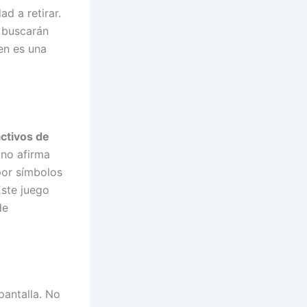
d a retirar.
 buscarán
en es una
ctivos de
ino afirma
por símbolos
ste juego
de
pantalla. No