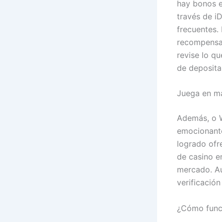
hay bonos e
través de i
frecuentes. 
recompensas
revise lo q
de deposita
Juega en m
Además, o W
emocionante
logrado ofr
de casino e
mercado. Aú
verificación
¿Cómo func