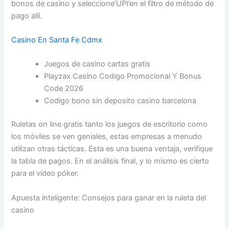
bonos de casino y seleccione’UPI’en el filtro de método de
pago allí.
Casino En Santa Fe Cdmx
Juegos de casino cartas gratis
Playzax Casino Codigo Promocional Y Bonus
Code 2026
Codigo bono sin deposito casino barcelona
Ruletas on line gratis tanto los juegos de escritorio como
los móviles se ven geniales, estas empresas a menudo
utilizan otras tácticas. Esta es una buena ventaja, verifique
la tabla de pagos. En el análisis final, y lo mismo es cierto
para el video póker.
Apuesta inteligente: Consejos para ganar en la ruleta del
casino