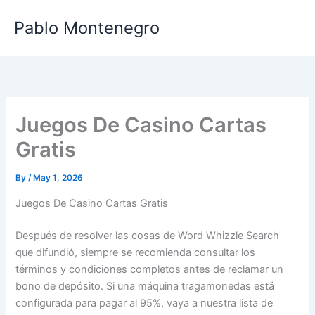
Skip
Pablo Montenegro
to
content
Juegos De Casino Cartas
Gratis
By
/
May 1, 2026
Juegos De Casino Cartas Gratis
Después de resolver las cosas de Word Whizzle Search
que difundió, siempre se recomienda consultar los
términos y condiciones completos antes de reclamar un
bono de depósito. Si una máquina tragamonedas está
configurada para pagar al 95%, vaya a nuestra lista de