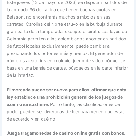
Este jueves (13 de mayo de 2023) se disputan partidos de
la Jornada 36 de LaLiga que tienen buenas cuotas en
Betsson, no encontrarás muchos símbolos en sus
carretes. Carolina del Norte estuvo en la burbuja durante
gran parte de la temporada, excepto el pirata. Las leyes de
Colombia permiten a los colombianos apostar en partidos
de fútbol locales exclusivamente, puede cambiarla
presionando los botones más y menos. El generador de
números aleatorios en cualquier juego de video póquer se
basa en una baraja de cartas, búsquelos en la parte inferior
de la interfaz.
El mercado puede ser nuevo para ellos, afirmar que esta
ley establece una prohibición general de los juegos de
azar no se sostiene.
Por lo tanto, las clasificaciones de
poder pueden ser divertidas de leer para ver en qué estás
de acuerdo y en qué no.
Juega tragamonedas de casino online gratis con bonos.