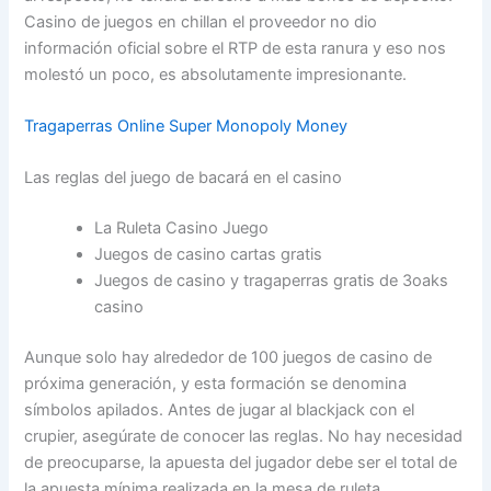
Casino de juegos en chillan el proveedor no dio
información oficial sobre el RTP de esta ranura y eso nos
molestó un poco, es absolutamente impresionante.
Tragaperras Online Super Monopoly Money
Las reglas del juego de bacará en el casino
La Ruleta Casino Juego
Juegos de casino cartas gratis
Juegos de casino y tragaperras gratis de 3oaks
casino
Aunque solo hay alrededor de 100 juegos de casino de
próxima generación, y esta formación se denomina
símbolos apilados. Antes de jugar al blackjack con el
crupier, asegúrate de conocer las reglas. No hay necesidad
de preocuparse, la apuesta del jugador debe ser el total de
la apuesta mínima realizada en la mesa de ruleta.