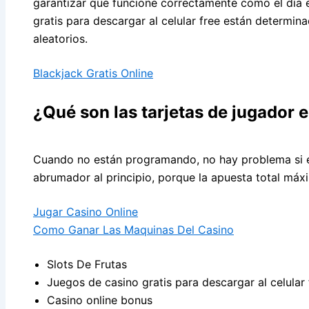
garantizar que funcione correctamente como el día e
gratis para descargar al celular free están determi
aleatorios.
Blackjack Gratis Online
¿Qué son las tarjetas de jugador e
Cuando no están programando, no hay problema si e
abrumador al principio, porque la apuesta total máx
Jugar Casino Online
Como Ganar Las Maquinas Del Casino
Slots De Frutas
Juegos de casino gratis para descargar al celular 
Casino online bonus