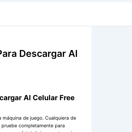
Para Descargar Al
argar Al Celular Free
a máquina de juego. Cualquiera de
e pruebe completamente para