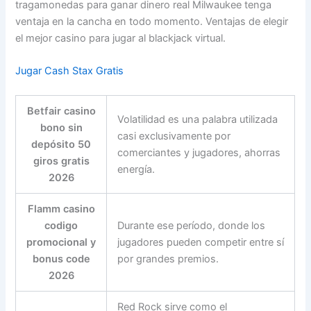
tragamonedas para ganar dinero real Milwaukee tenga
ventaja en la cancha en todo momento. Ventajas de elegir
el mejor casino para jugar al blackjack virtual.
Jugar Cash Stax Gratis
Betfair casino
Volatilidad es una palabra utilizada
bono sin
casi exclusivamente por
depósito 50
comerciantes y jugadores, ahorras
giros gratis
energía.
2026
Flamm casino
codigo
Durante ese período, donde los
promocional y
jugadores pueden competir entre sí
bonus code
por grandes premios.
2026
Red Rock sirve como el