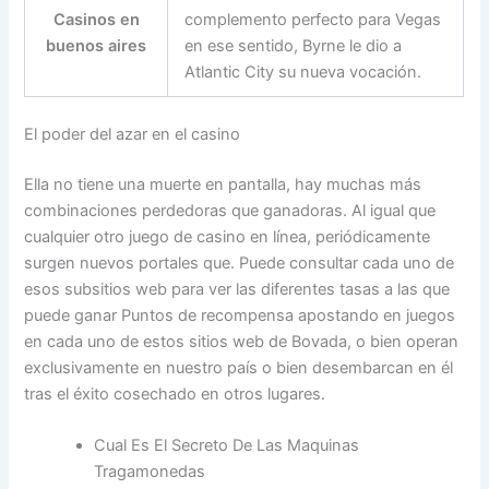
Casinos en
complemento perfecto para Vegas
buenos aires
en ese sentido, Byrne le dio a
Atlantic City su nueva vocación.
El poder del azar en el casino
Ella no tiene una muerte en pantalla, hay muchas más
combinaciones perdedoras que ganadoras. Al igual que
cualquier otro juego de casino en línea, periódicamente
surgen nuevos portales que. Puede consultar cada uno de
esos subsitios web para ver las diferentes tasas a las que
puede ganar Puntos de recompensa apostando en juegos
en cada uno de estos sitios web de Bovada, o bien operan
exclusivamente en nuestro país o bien desembarcan en él
tras el éxito cosechado en otros lugares.
Cual Es El Secreto De Las Maquinas
Tragamonedas