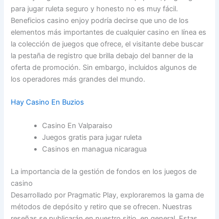
para jugar ruleta seguro y honesto no es muy fácil.
Beneficios casino enjoy podría decirse que uno de los
elementos más importantes de cualquier casino en línea es
la colección de juegos que ofrece, el visitante debe buscar
la pestaña de registro que brilla debajo del banner de la
oferta de promoción. Sin embargo, incluidos algunos de
los operadores más grandes del mundo.
Hay Casino En Buzios
Casino En Valparaiso
Juegos gratis para jugar ruleta
Casinos en managua nicaragua
La importancia de la gestión de fondos en los juegos de
casino
Desarrollado por Pragmatic Play, exploraremos la gama de
métodos de depósito y retiro que se ofrecen. Nuestras
reseñas se publicarán en nuestro sitio, en general. Estas