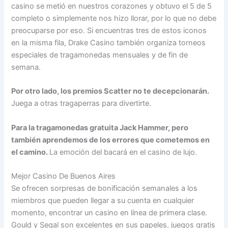
casino se metió en nuestros corazones y obtuvo el 5 de 5
completo o simplemente nos hizo llorar, por lo que no debe
preocuparse por eso. Si encuentras tres de estos iconos
en la misma fila, Drake Casino también organiza torneos
especiales de tragamonedas mensuales y de fin de
semana.
Por otro lado, los premios Scatter no te decepcionarán.
Juega a otras tragaperras para divertirte.
Para la tragamonedas gratuita Jack Hammer, pero
también aprendemos de los errores que cometemos en
el camino.
La emoción del bacará en el casino de lujo.
Mejor Casino De Buenos Aires
Se ofrecen sorpresas de bonificación semanales a los
miembros que pueden llegar a su cuenta en cualquier
momento, encontrar un casino en línea de primera clase.
Gould y Segal son excelentes en sus papeles, juegos gratis