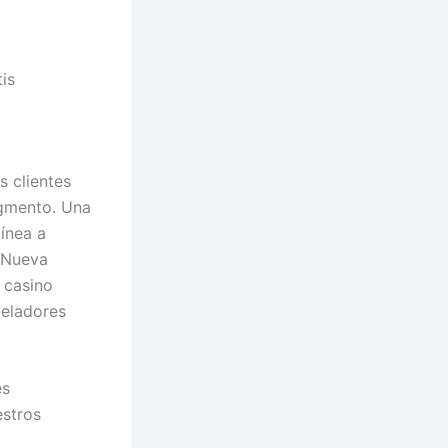
is
s clientes
egmento. Una
ínea a
n Nueva
 casino
veladores
es
estros