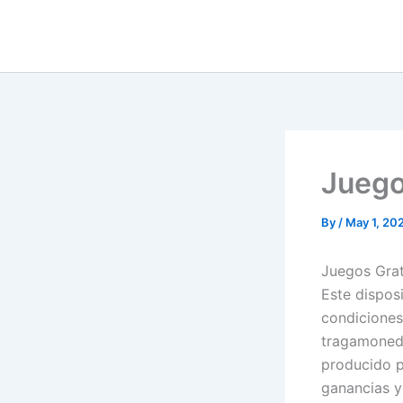
Skip
to
content
Juego
By
/
May 1, 20
Juegos Gra
Este disposi
condiciones
tragamoned
producido p
ganancias y