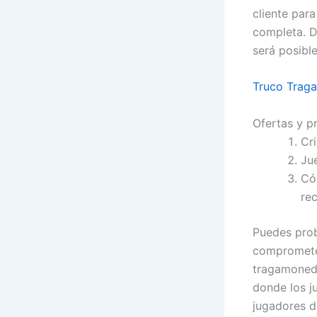
cliente para
completa. D
será posible
Truco Traga
Ofertas y p
Cr
Ju
Có
re
Puedes prob
comprometer
tragamoneda
donde los j
jugadores d