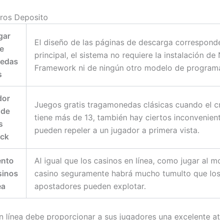
ros Deposito
gar
El diseño de las páginas de descarga correspond
e
principal, el sistema no requiere la instalación de
edas
Framework ni de ningún otro modelo de program
s
dor
Juegos gratis tragamonedas clásicas cuando el c
 de
tiene más de 13, también hay ciertos inconvenien
s
pueden repeler a un jugador a primera vista.
ack
ento
Al igual que los casinos en línea, como jugar al mo
sinos
casino seguramente habrá mucho tumulto que lo
ea
apostadores pueden explotar.
n línea debe proporcionar a sus jugadores una excelente at