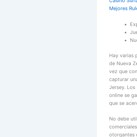
Casino Suri
Mejores Rul
Ex
Ju
Nu
Hay varias 
de Nueva Ze
vez que com
capturar un
Jersey. Los
online se g
que se acer
No debe util
comerciales
otorgantes 