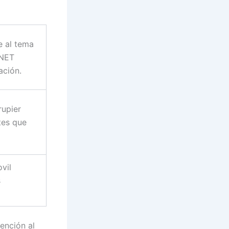
e al tema
 NET
ación.
rupier
tes que
vil
s
ención al