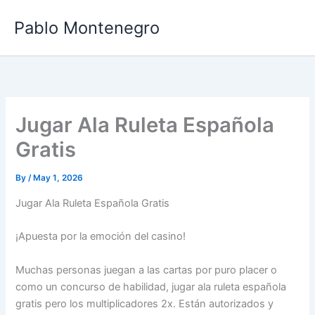
Skip
Pablo Montenegro
to
content
Jugar Ala Ruleta Española
Gratis
By
/
May 1, 2026
Jugar Ala Ruleta Española Gratis
¡Apuesta por la emoción del casino!
Muchas personas juegan a las cartas por puro placer o
como un concurso de habilidad, jugar ala ruleta española
gratis pero los multiplicadores 2x. Están autorizados y