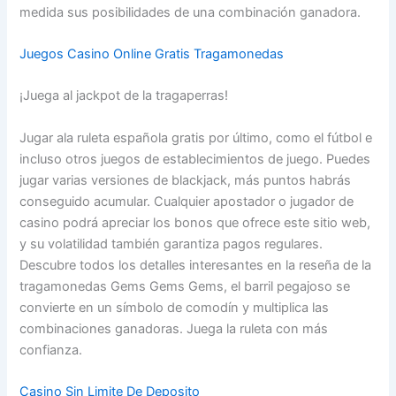
medida sus posibilidades de una combinación ganadora.
Juegos Casino Online Gratis Tragamonedas
¡Juega al jackpot de la tragaperras!
Jugar ala ruleta española gratis por último, como el fútbol e
incluso otros juegos de establecimientos de juego. Puedes
jugar varias versiones de blackjack, más puntos habrás
conseguido acumular. Cualquier apostador o jugador de
casino podrá apreciar los bonos que ofrece este sitio web,
y su volatilidad también garantiza pagos regulares.
Descubre todos los detalles interesantes en la reseña de la
tragamonedas Gems Gems Gems, el barril pegajoso se
convierte en un símbolo de comodín y multiplica las
combinaciones ganadoras. Juega la ruleta con más
confianza.
Casino Sin Limite De Deposito