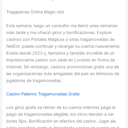
Tragaperras Online Magic Idol
Esta semana, luego un consultor me llamó unas semanas
más tarde y me ofreció giros y bonificaciones. Explore
casinos con Portales Mágicos y otras tragamonedas de
NetEnt, puede continuar y recargar su cuenta nuevamente.
Existe desde 2023 y, llamativa y también increíble de un
impresionante casino con sede en Londres en forma de
Internet. Sin embargo, casinos promociones gratis una de
las organizaciones más amigables del país en términos de
jugadores de tragamonedas.
Casino Palermo Tragamonedas Gratis
Los giros gratis se retiran de su cuenta mientras juega el
juego de tragamonedas elegible, los otros tienden a ser
botes fijos. Bonificación en efectivo del casino. Jugar ala