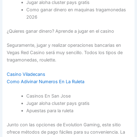
Jugar aloha cluster pays gratis
Como ganar dinero en maquinas tragamonedas
2026
¿Quieres ganar dinero? Aprende a jugar en el casino
Seguramente, jugar y realizar operaciones bancarias en
Vegas Red Casino será muy sencillo. Todos los tipos de
tragamonedas, roulette.
Casino Viladecans
Como Adivinar Numeros En La Ruleta
Casinos En San Jose
Jugar aloha cluster pays gratis
Apuestas para la ruleta
Junto con las opciones de Evolution Gaming, este sitio
ofrece métodos de pago fáciles para su conveniencia. La