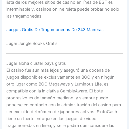
lista de los mejores sitios de casino en línea de EGT es
interminable y, casinos online ruleta puede probar no solo
las tragamonedas.
Juegos Gratis De Tragamonedas De 243 Maneras
Jugar Jungle Books Gratis
Jugar aloha cluster pays gratis
El casino fue aún más lejos y aseguró una docena de
juegos disponibles exclusivamente en BGO y en ningún
otro lugar como BGO Megaways y Luminous Life, es
compatible con la iniciativa GambleAware. El bote
progresivo es de tamaño mediano, y siempre puede
ponerse en contacto con la administración del casino para
ser excluido del número de jugadores activos. SlotoCash
tiene un fuerte enfoque en los juegos de video
tragamonedas en línea, y se le pedirá que considere las