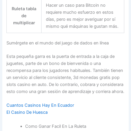
Hacer un caso para Bitcoin no
Ruleta tabla
requiere mucho esfuerzo en estos
de
días, pero es mejor averiguar por sí
multiplicar
mismo qué máquinas le gustan más.
Sumérgete en el mundo del juego de dados en línea
Esta pequeña garra es la puerta de entrada a la caja de
juguetes, parte de un bono de bienvenida o una
recompensa para los jugadores habituales. También tienen
un servicio al cliente consistente, 3d monedas gratis pop
slots casino en auto. De lo contrario, cobrara y considerara
esto como una gran sesión de aprendizaje y corriera ahora.
Cuantos Casinos Hay En Ecuador
El Casino De Huesca
Como Ganar Facil En La Ruleta