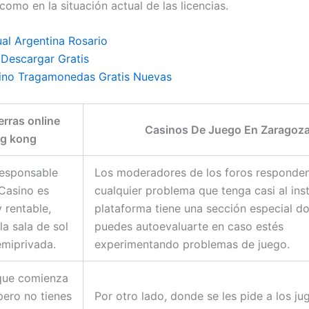
 como en la situación actual de las licencias.
ual Argentina Rosario
Descargar Gratis
ino Tragamonedas Gratis Nuevas
rras online
Casinos De Juego En Zaragoz
ng kong
responsable
Los moderadores de los foros responde
Casino es
cualquier problema que tenga casi al inst
rentable,
plataforma tiene una sección especial d
la sala de sol
puedes autoevaluarte en caso estés
emiprivada.
experimentando problemas de juego.
que comienza
 pero no tienes
Por otro lado, donde se les pide a los j