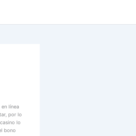
 en línea
r, por lo
casino lo
el bono