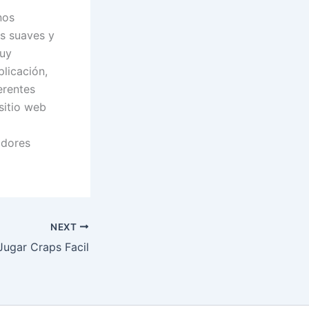
nos
es suaves y
muy
plicación,
erentes
 sitio web
adores
NEXT
ugar Craps Facil