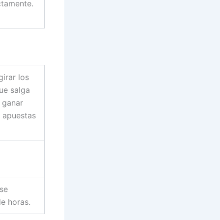
ctamente.
irar los
ue salga
 ganar
s apuestas
 se
de horas.