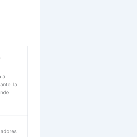
a
n a
ante, la
onde
ugadores