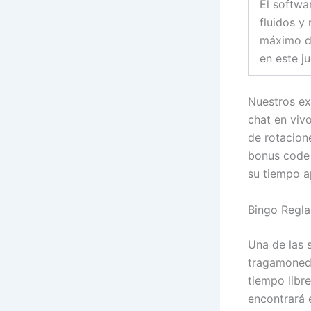
El softwa
fluidos y
máximo d
en este j
Nuestros ex
chat en viv
de rotacion
bonus code 
su tiempo a
Bingo Regla
Una de las 
tragamoned
tiempo libr
encontrará e