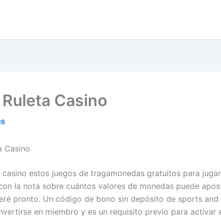
 Ruleta Casino
26
a Casino
a casino estos juegos de tragamonedas gratuitos para jugar
on la nota sobre cuántos valores de monedas puede aposta
eré pronto. Un código de bono sin depósito de sports and 
nvertirse en miembro y es un requisito previo para activar 