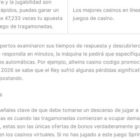
re y la jugabilidad son
 rápidos, puedes ganar un
Los mejores casinos en líne
e 47,233 veces tu apuesta
juegos de casino.
uego de tragamonedas.
pertos examinaron sus tiempos de respuesta y descubriero
o respondía en minutos, la máquina le pedirá que especifiq
es automáticas. Por ejemplo, allwins casino codigo promoc
2026 se sabe que el Rey sufrió algunas pérdidas significat
postando.
s
señales clave de que debe tomarse un descanso de jugar a 
as es cuando las tragamonedas comienzan a ocupar dema
e, estas son las únicas ofertas de bonos verdaderamente gr
n los casinos virtuales. Si no has jugado a este juego Spri