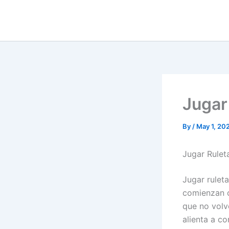
Skip
to
content
Jugar
By
/
May 1, 20
Jugar Rulet
Jugar rulet
comienzan c
que no volv
alienta a co