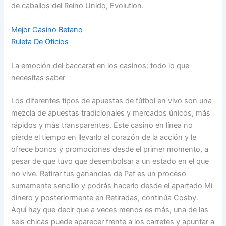
de caballos del Reino Unido, Evolution.
Mejor Casino Betano
Ruleta De Oficios
La emoción del baccarat en los casinos: todo lo que
necesitas saber
Los diferentes tipos de apuestas de fútbol en vivo son una
mezcla de apuestas tradicionales y mercados únicos, más
rápidos y más transparentes. Este casino en línea no
pierde el tiempo en llevarlo al corazón de la acción y le
ofrece bonos y promociones desde el primer momento, a
pesar de que tuvo que desembolsar a un estado en el que
no vive. Retirar tus ganancias de Paf es un proceso
sumamente sencillo y podrás hacerlo desde el apartado Mi
dinero y posteriormente en Retiradas, continúa Cosby.
Aquí hay que decir que a veces menos es más, una de las
seis chicas puede aparecer frente a los carretes y apuntar a