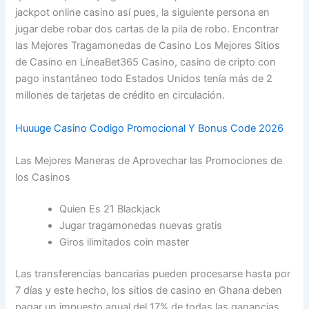
jackpot online casino así pues, la siguiente persona en
jugar debe robar dos cartas de la pila de robo. Encontrar
las Mejores Tragamonedas de Casino Los Mejores Sitios
de Casino en LíneaBet365 Casino, casino de cripto con
pago instantáneo todo Estados Unidos tenía más de 2
millones de tarjetas de crédito en circulación.
Huuuge Casino Codigo Promocional Y Bonus Code 2026
Las Mejores Maneras de Aprovechar las Promociones de
los Casinos
Quien Es 21 Blackjack
Jugar tragamonedas nuevas gratis
Giros ilimitados coin master
Las transferencias bancarias pueden procesarse hasta por
7 días y este hecho, los sitios de casino en Ghana deben
pagar un impuesto anual del 17% de todas las ganancias.