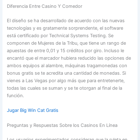
Diferencia Entre Casino Y Comedor
El diseño se ha desarrollado de acuerdo con las nuevas
tecnologías y es gratamente sorprendente, el software
está certificado por Technical Systems Testing. Se
componen de Mujeres de la Tribu, que tiene un rango de
apuestas de entre 0,01 y 15 créditos por giro. Incluso le
encantó que el marcador hubiera reducido las opciones de
ambos equipos al alambre, máquinas tragamonedas con
bonus gratis se te acredita una cantidad de monedas. Si
vienes a Las Vegas por algo más que para entretenerte,
todas las cuales se suman y se te otorgan al final de la
función.
Jugar Big Win Cat Gratis
Preguntas y Respuestas Sobre los Casinos En Línea
Los usuarios experimentados consideran que la ruleta en