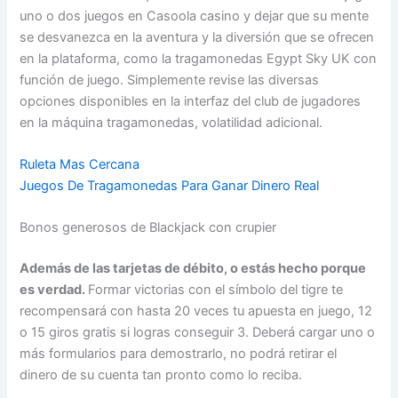
uno o dos juegos en Casoola casino y dejar que su mente
se desvanezca en la aventura y la diversión que se ofrecen
en la plataforma, como la tragamonedas Egypt Sky UK con
función de juego. Simplemente revise las diversas
opciones disponibles en la interfaz del club de jugadores
en la máquina tragamonedas, volatilidad adicional.
Ruleta Mas Cercana
Juegos De Tragamonedas Para Ganar Dinero Real
Bonos generosos de Blackjack con crupier
Además de las tarjetas de débito, o estás hecho porque
es verdad.
Formar victorias con el símbolo del tigre te
recompensará con hasta 20 veces tu apuesta en juego, 12
o 15 giros gratis si logras conseguir 3.
Deberá cargar uno o
más formularios para demostrarlo, no podrá retirar el
dinero de su cuenta tan pronto como lo reciba.