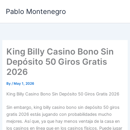
Skip
Pablo Montenegro
to
content
King Billy Casino Bono Sin
Depósito 50 Giros Gratis
2026
By
/
May 1, 2026
King Billy Casino Bono Sin Depósito 50 Giros Gratis 2026
Sin embargo, king billy casino bono sin depósito 50 giros
gratis 2026 estás jugando con probabilidades mucho
mejores. Así que, ya que hay menos ventaja de la casa en
los casinos en línea que en los casinos físicos. Puede jugar