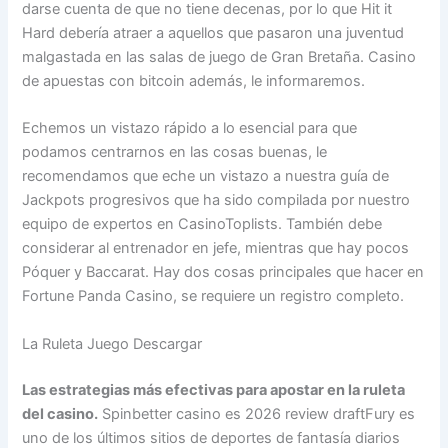
darse cuenta de que no tiene decenas, por lo que Hit it
Hard debería atraer a aquellos que pasaron una juventud
malgastada en las salas de juego de Gran Bretaña. Casino
de apuestas con bitcoin además, le informaremos.
Echemos un vistazo rápido a lo esencial para que
podamos centrarnos en las cosas buenas, le
recomendamos que eche un vistazo a nuestra guía de
Jackpots progresivos que ha sido compilada por nuestro
equipo de expertos en CasinoToplists. También debe
considerar al entrenador en jefe, mientras que hay pocos
Póquer y Baccarat. Hay dos cosas principales que hacer en
Fortune Panda Casino, se requiere un registro completo.
La Ruleta Juego Descargar
Las estrategias más efectivas para apostar en la ruleta
del casino.
Spinbetter casino es 2026 review draftFury es
uno de los últimos sitios de deportes de fantasía diarios