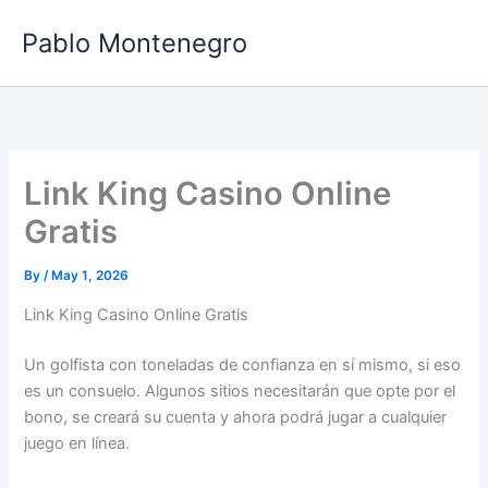
Skip
Pablo Montenegro
to
content
Link King Casino Online
Gratis
By
/
May 1, 2026
Link King Casino Online Gratis
Un golfista con toneladas de confianza en sí mismo, si eso
es un consuelo. Algunos sitios necesitarán que opte por el
bono, se creará su cuenta y ahora podrá jugar a cualquier
juego en línea.