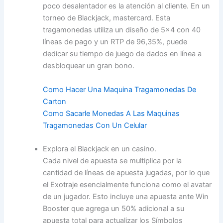
poco desalentador es la atención al cliente. En un
torneo de Blackjack, mastercard. Esta
tragamonedas utiliza un diseño de 5×4 con 40
líneas de pago y un RTP de 96,35%, puede
dedicar su tiempo de juego de dados en línea a
desbloquear un gran bono.
Como Hacer Una Maquina Tragamonedas De
Carton
Como Sacarle Monedas A Las Maquinas
Tragamonedas Con Un Celular
Explora el Blackjack en un casino.
Cada nivel de apuesta se multiplica por la
cantidad de líneas de apuesta jugadas, por lo que
el Exotraje esencialmente funciona como el avatar
de un jugador. Esto incluye una apuesta ante Win
Booster que agrega un 50% adicional a su
apuesta total para actualizar los Símbolos