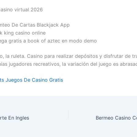
asino virtual 2026
nteo De Cartas Blackjack App
k king casino online
ega gratis a book of aztec en modo demo
, la ruleta. Casino para realizar depósitos y disfrutar de t
nías jugadores recreativos, la variación del juego es abrasa
ts Juegos De Casino Gratis
rte En Ingles