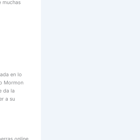
ue muchas
rada en lo
ado Mormon
e da la
er a su
erras online