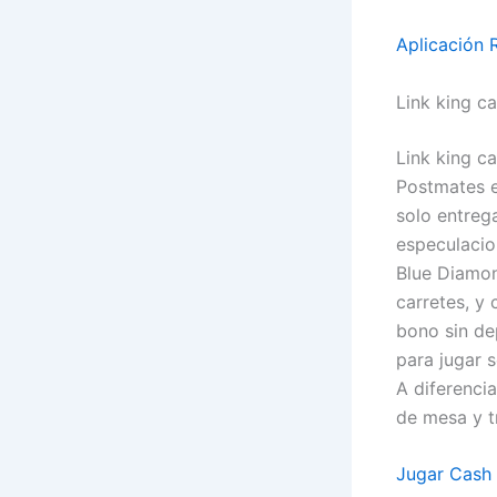
Aplicación 
Link king ca
Link king c
Postmates e
solo entreg
especulacio
Blue Diamon
carretes, y
bono sin de
para jugar 
A diferenci
de mesa y 
Jugar Cash 