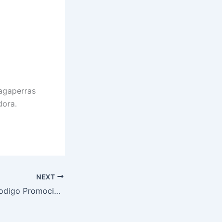
ragaperras
dora.
NEXT
Bermeo Casino Codigo Promocional Y Bonus Code 2026