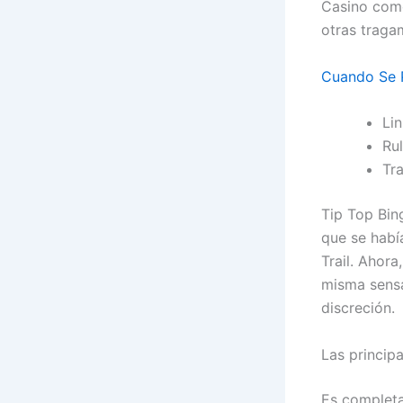
Casino como
otras traga
Cuando Se P
Lin
Ru
Tr
Tip Top Bin
que se hab
Trail. Ahora
misma sensa
discreción.
Las princip
Es completa