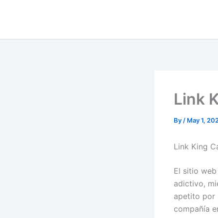
Skip
to
content
Link 
By
/
May 1, 20
Link King C
El sitio we
adictivo, m
apetito por
compañía en