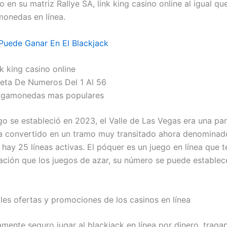
 en su matriz Rallye SA, link king casino online al igual q
monedas en línea.
uede Ganar En El Blackjack
k king casino online
leta De Numeros Del 1 Al 56
agamonedas mas populares
go se estableció en 2023, el Valle de Las Vegas era una pa
ía convertido en un tramo muy transitado ahora denomin
, hay 25 líneas activas. El póquer es un juego en línea que t
ción que los juegos de azar, su número se puede establec
ales ofertas y promociones de los casinos en línea
mente seguro jugar al blackjack en línea por dinero, tragap