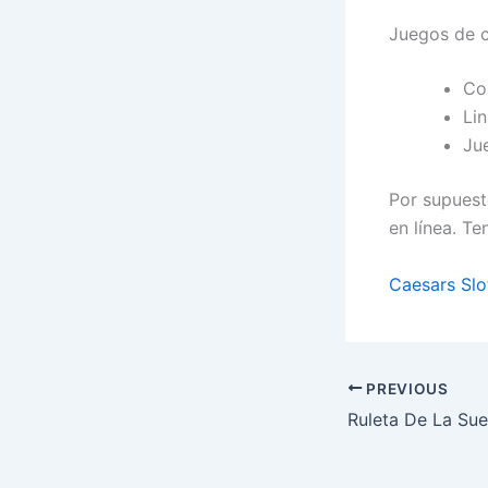
Juegos de c
Co
Lin
Ju
Por supuesto
en línea. Te
Caesars Slo
PREVIOUS
Ruleta De La Sue