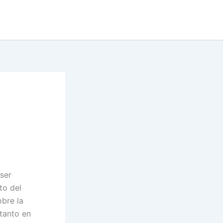
ser
to del
obre la
tanto en