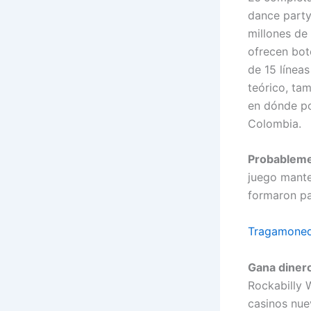
dance party
millones de
ofrecen bot
de 15 línea
teórico, ta
en dónde po
Colombia.
Probablemen
juego mante
formaron pa
Tragamoned
Gana dinero
Rockabilly 
casinos nue