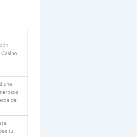
ción
 Casino
si una
umerosos
erca de
sta
des tu