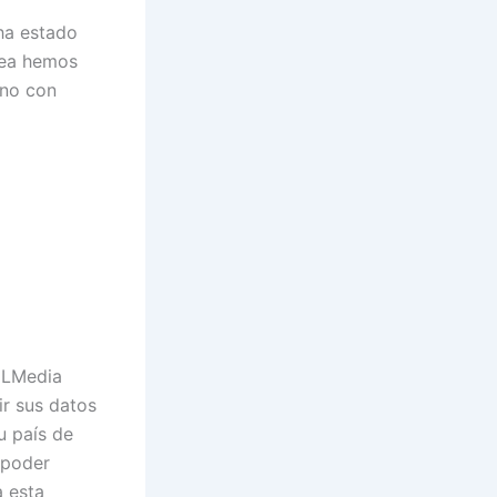
ha estado
nea hemos
ino con
xLMedia
r sus datos
u país de
 poder
a esta