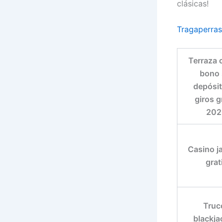
clásicas!
Tragaperras
Terraza 
bono 
depósi
giros g
202
Casino j
grat
Truc
blackja