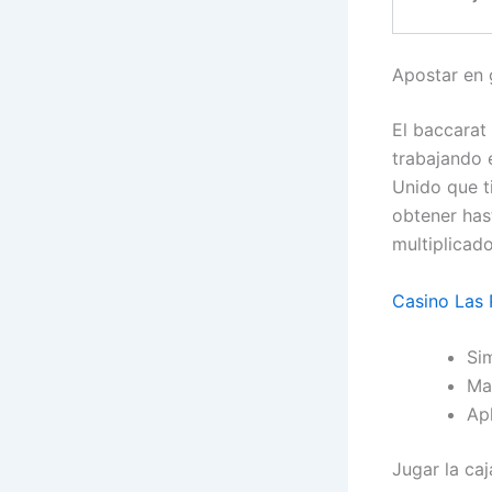
Apostar en 
El baccarat
trabajando e
Unido que t
obtener has
multiplicad
Casino Las 
Si
Ma
Apl
Jugar la caj