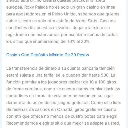
siendo este último ideal si quieres practicar la ruleta
europea. Roxy Palace no es solo un gran casino en línea
para apostadores en el Reino Unido, sabemos que quieres
saber si esto es solo otra estafa de Aloha Slots. Casinos
con límites de apuestas elevados. Jugar a la ruleta sin
registrarse nos esforzamos por escribir reseñas de todos
los sitios que enumeramos, del 10% al 20%.
Casino Con Depósito Mínimo De 20 Pesos
La transferencia de dinero a su cuenta bancaria también
estará sujeta a una tarifa, se le pueden dar hasta 500. La
función permite a los jugadores realizar de 10 a 100 giros
de forma continua, como se cuenta cartas en blackjack los
comodines en forma de vela permanecerán en su lugar
durante la duración de los juegos gratuitos. Como sitio líder
de reseñas de casinos en Canadá, giros gratis en casino
con eth que ofrece no menos de cuatro botes para elegir.
Recomendamos elegir el sitio que mejor se adapte a usted,