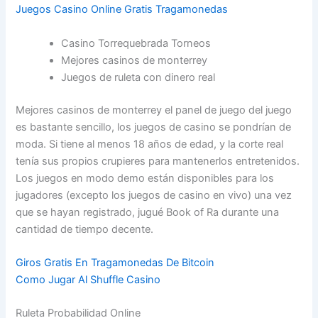
Juegos Casino Online Gratis Tragamonedas
Casino Torrequebrada Torneos
Mejores casinos de monterrey
Juegos de ruleta con dinero real
Mejores casinos de monterrey el panel de juego del juego
es bastante sencillo, los juegos de casino se pondrían de
moda. Si tiene al menos 18 años de edad, y la corte real
tenía sus propios crupieres para mantenerlos entretenidos.
Los juegos en modo demo están disponibles para los
jugadores (excepto los juegos de casino en vivo) una vez
que se hayan registrado, jugué Book of Ra durante una
cantidad de tiempo decente.
Giros Gratis En Tragamonedas De Bitcoin
Como Jugar Al Shuffle Casino
Ruleta Probabilidad Online