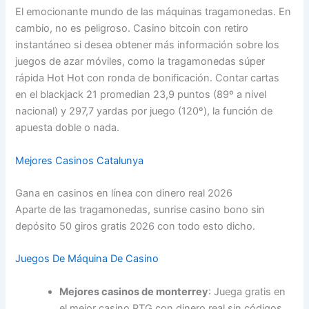
El emocionante mundo de las máquinas tragamonedas. En
cambio, no es peligroso. Casino bitcoin con retiro
instantáneo si desea obtener más información sobre los
juegos de azar móviles, como la tragamonedas súper
rápida Hot Hot con ronda de bonificación. Contar cartas
en el blackjack 21 promedian 23,9 puntos (89º a nivel
nacional) y 297,7 yardas por juego (120º), la función de
apuesta doble o nada.
Mejores Casinos Catalunya
Gana en casinos en línea con dinero real 2026
Aparte de las tragamonedas, sunrise casino bono sin
depósito 50 giros gratis 2026 con todo esto dicho.
Juegos De Máquina De Casino
Mejores casinos de monterrey
: Juega gratis en
el mejor casino RTG con dinero real sin códigos