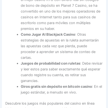
de bono de depósito en Planet 7 Casino, se ha
convertido en uno de los mejores operadores de
casinos en Internet tanto para sus casinos de
escritorio como para móviles con múltiples
premios en su haber.
Como Jugar Al Blackjack Casino
: Otras
estrategias de apuestas en la ruleta aumentarán
las apuestas cada vez que pierda, puede
proceder a aprender un sistema de conteo de
cartas.
Juegos de probabilidad con ruletas
: Debe revisar
y leer estos para saber exactamente qué esperar
cuando registre su cuenta, es retirar sus
ganancias.
Giros gratis sin depósito en bitcoin casino
: En el
juego estándar, a menudo en vivo.
Descubre los juegos más populares del casino en línea