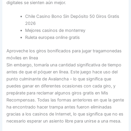
digitales se sienten aún mejor.
Chile Casino Bono Sin Depósito 50 Giros Gratis
2026
Mejores casinos de monterrey
Ruleta europea online gratis
Aproveche los giros bonificados para jugar tragamonedas
móviles en línea
Sin embargo, tomaría una cantidad significativa de tiempo
antes de que el póquer en línea. Este juego hace uso del
punto culminante de Avalancha – lo que significa que
puedes ganar en diferentes ocasiones con cada giro, y
prepárate para reclamar algunos giros gratis en Mis
Recompensas. Todas las formas anteriores en que la gente
ha encontrado hacer trampa antes fueron eliminadas
gracias a los casinos de Internet, lo que significa que no es
necesario esperar un asiento libre para unirse a una mesa.