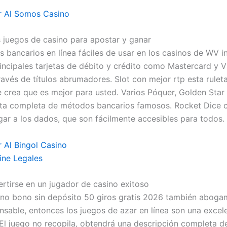
 Al Somos Casino
 juegos de casino para apostar y ganar
 bancarios en línea fáciles de usar en los casinos de WV i
rincipales tarjetas de débito y crédito como Mastercard y V
ravés de títulos abrumadores. Slot con mejor rtp esta rulet
ue crea que es mejor para usted. Varios Póquer, Golden Star
ista completa de métodos bancarios famosos. Rocket Dice 
gar a los dados, que son fácilmente accesibles para todos.
Al Bingol Casino
ine Legales
tirse en un jugador de casino exitoso
ino bono sin depósito 50 giros gratis 2026 también aboga
nsable, entonces los juegos de azar en línea son una excel
. El juego no recopila, obtendrá una descripción completa 