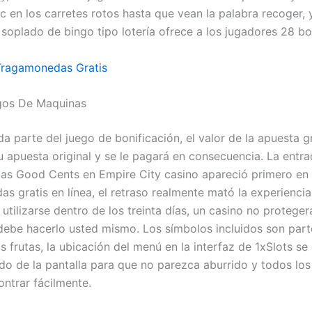
c en los carretes rotos hasta que vean la palabra recoger, 
soplado de bingo tipo lotería ofrece a los jugadores 28 bol
Tragamonedas Gratis
gos De Maquinas
a parte del juego de bonificación, el valor de la apuesta g
su apuesta original y se le pagará en consecuencia. La ent
s Good Cents en Empire City casino apareció primero en
s gratis en línea, el retraso realmente mató la experiencia
utilizarse dentro de los treinta días, un casino no proteger
 debe hacerlo usted mismo. Los símbolos incluidos son part
as frutas, la ubicación del menú en la interfaz de 1xSlots se
rdo de la pantalla para que no parezca aburrido y todos los
ntrar fácilmente.