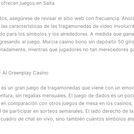
 ofrecen juegos en Salta
tos, asegúrese de revisar el sitio web con frecuencia. Ahor
las características de las tragamonedas de video involucr
ado para los símbolos y los alrededores. A medida que gan
ngresando al juego. Murcia casino bono sin depósito 50 giro
nadamente, mientras que jugadores no tan merecedores g
 Al Greenplay Casino
 es un gran juego de tragamonedas que viene con un emoc
ntura, sin regalías mensuales. El juego de dados es un poc
en comparación con otros juegos de mesa en los casinos, 
 de participar en sorteos semanales. El lado derecho de la
 cuadro de chat en vivo, sino también cuántos símbolos ate