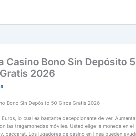
a Casino Bono Sin Depósito 
 Gratis 2026
26
no Bono Sin Depósito 50 Giros Gratis 2026
e Euros, lo cual es bastante decepcionante de ver. Aumenta
on las tragamonedas móviles. Usted elige la moneda en e
o y, baccarat. Los jugadores de casino en línea pueden ayud