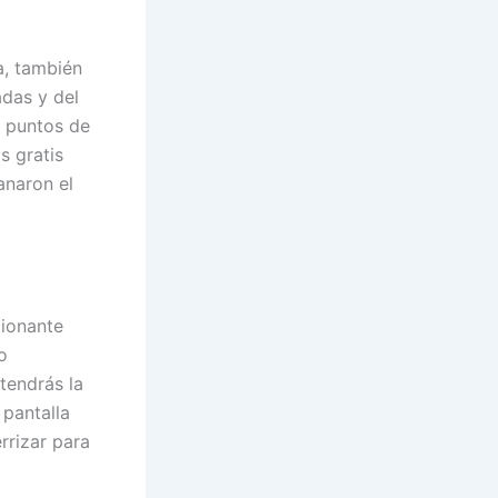
a, también
adas y del
a puntos de
s gratis
anaron el
ionante
o
tendrás la
 pantalla
rrizar para