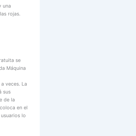
y una
as rojas.
ratuita se
rada Máquina
 a veces. La
á sus
e de la
 coloca en el
 usuarios lo