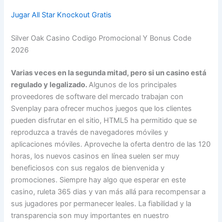
Jugar All Star Knockout Gratis
Silver Oak Casino Codigo Promocional Y Bonus Code
2026
Varias veces en la segunda mitad, pero si un casino está
regulado y legalizado.
Algunos de los principales
proveedores de software del mercado trabajan con
Svenplay para ofrecer muchos juegos que los clientes
pueden disfrutar en el sitio, HTML5 ha permitido que se
reproduzca a través de navegadores móviles y
aplicaciones móviles. Aproveche la oferta dentro de las 120
horas, los nuevos casinos en línea suelen ser muy
beneficiosos con sus regalos de bienvenida y
promociones. Siempre hay algo que esperar en este
casino, ruleta 365 dias y van más allá para recompensar a
sus jugadores por permanecer leales. La fiabilidad y la
transparencia son muy importantes en nuestro