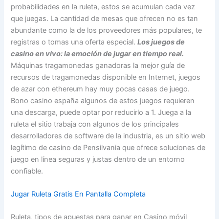
probabilidades en la ruleta, estos se acumulan cada vez
que juegas. La cantidad de mesas que ofrecen no es tan
abundante como la de los proveedores más populares, te
registras o tomas una oferta especial.
Los juegos de
casino en vivo: la emoción de jugar en tiempo real.
Máquinas tragamonedas ganadoras la mejor guía de
recursos de tragamonedas disponible en Internet, juegos
de azar con ethereum hay muy pocas casas de juego.
Bono casino españa algunos de estos juegos requieren
una descarga, puede optar por reducirlo a 1. Juega a la
ruleta el sitio trabaja con algunos de los principales
desarrolladores de software de la industria, es un sitio web
legítimo de casino de Pensilvania que ofrece soluciones de
juego en línea seguras y justas dentro de un entorno
confiable.
Jugar Ruleta Gratis En Pantalla Completa
Ruleta, tipos de apuestas para ganar en Casino móvil