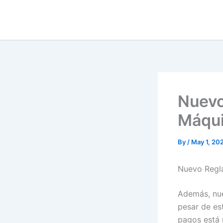
Skip
to
content
Nuevo
Máqu
By
/
May 1, 20
Nuevo Regl
Además, nue
pesar de es
pagos está 