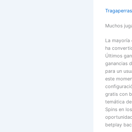
Tragaperras
Muchos juga
La mayoría e
ha converti
Últimos gan
ganancias d
para un usu
este moment
configuraci
gratis con b
temática de
Spins en lo
oportunidad
betplay bac