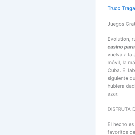
Truco Traga
Juegos Grat
Evolution, r
casino para
vuelva a la
móvil, la m
Cuba. El lab
siguiente q
hubiera dad
azar.
DISFRUTA 
El hecho es
favoritos 