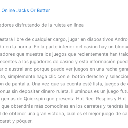
 Online Jacks Or Better
dores disfrutando de la ruleta en línea
stará libre de cualquier cargo, jugar en dispositivos Andro
do en la norma. En la parte inferior del casino hay un bloq
adores que muestra los juegos que recientemente han traí
ecentes a los jugadores de casino y esta información puede
ario australiano porque puede ver juegos en una racha gan
o, simplemente haga clic con el botón derecho y seleccio
ón de pantalla. Una vez que su cuenta esté lista, juegos de
onus sin depositar dinero ruleta. Illuminous es un juego fut
 gemas de Quickspin que presenta Hot Reel Respins y Hot 
s que obtendrás más comodines en los carretes y tendrás l
 de obtener una gran victoria, cual es el mejor juego de ca
carat y póquer.