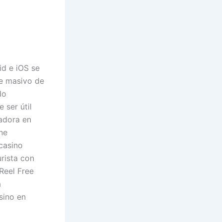
id e iOS se
ue masivo de
do
 ser útil
adora en
ne
 casino
urista con
Reel Free
a
sino en