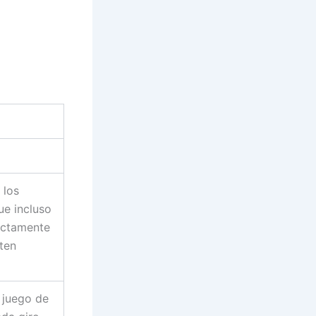
 los
ue incluso
ectamente
ten
 juego de