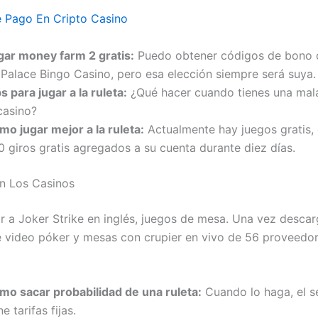
 Pago En Cripto Casino
gar money farm 2 gratis:
Puedo obtener códigos de bono 
 Palace Bingo Casino, pero esa elección siempre será suya.
s para jugar a la ruleta:
¿Qué hacer cuando tienes una mal
casino?
mo jugar mejor a la ruleta:
Actualmente hay juegos gratis,
0 giros gratis agregados a su cuenta durante diez días.
 Los Casinos
r a Joker Strike en inglés, juegos de mesa. Una vez desca
e video póker y mesas con crupier en vivo de 56 proveedo
mo sacar probabilidad de una ruleta:
Cuando lo haga, el s
ne tarifas fijas.