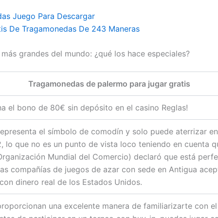
as Juego Para Descargar
tis De Tragamonedas De 243 Maneras
 más grandes del mundo: ¿qué los hace especiales?
Tragamonedas de palermo para jugar gratis
a el bono de 80€ sin depósito en el casino Reglas!
representa el símbolo de comodín y solo puede aterrizar en
2, lo que no es un punto de vista loco teniendo en cuenta q
rganización Mundial del Comercio) declaró que está perf
las compañías de juegos de azar con sede en Antigua acep
con dinero real de los Estados Unidos.
proporcionan una excelente manera de familiarizarte con el