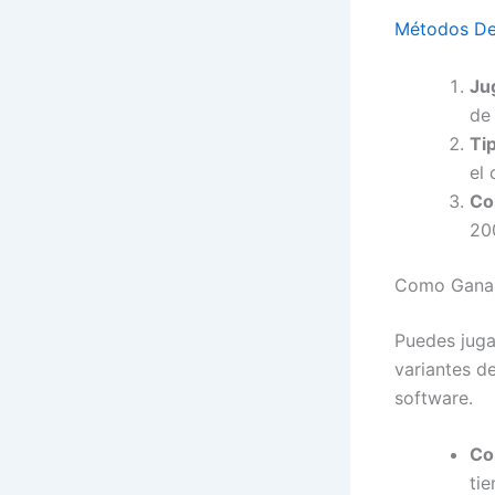
Métodos De
Ju
de
Tip
el 
Co
20
Como Ganan
Puedes juga
variantes d
software.
Co
tie