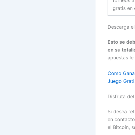
torneos a
gratis en
Descarga el
Esto se deb
en su totali
apuestas le 
Como Ganar
Juego Grat
Disfruta de
Si desea ret
en contacto
el Bitcoin,