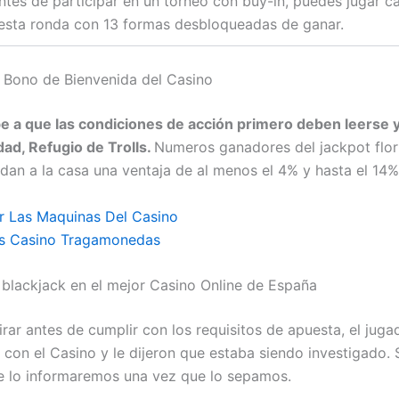
ntes de participar en un torneo con buy-in, puedes jugar c
 esta ronda con 13 formas desbloqueadas de ganar.
 Bono de Bienvenida del Casino
e a que las condiciones de acción primero deben leerse y
dad, Refugio de Trolls.
Numeros ganadores del jackpot flor
dan a la casa una ventaja de al menos el 4% y hasta el 14%,
 Las Maquinas Del Casino
is Casino Tragamonedas
l blackjack en el mejor Casino Online de España
irar antes de cumplir con los requisitos de apuesta, el jug
 con el Casino y le dijeron que estaba siendo investigado. 
 se lo informaremos una vez que lo sepamos.