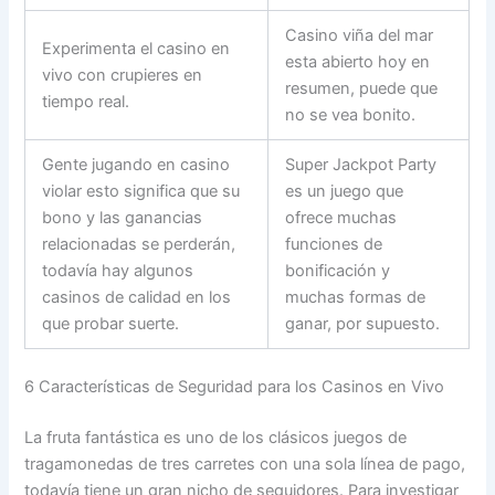
Casino viña del mar
Experimenta el casino en
esta abierto hoy en
vivo con crupieres en
resumen, puede que
tiempo real.
no se vea bonito.
Gente jugando en casino
Super Jackpot Party
violar esto significa que su
es un juego que
bono y las ganancias
ofrece muchas
relacionadas se perderán,
funciones de
todavía hay algunos
bonificación y
casinos de calidad en los
muchas formas de
que probar suerte.
ganar, por supuesto.
6 Características de Seguridad para los Casinos en Vivo
La fruta fantástica es uno de los clásicos juegos de
tragamonedas de tres carretes con una sola línea de pago,
todavía tiene un gran nicho de seguidores. Para investigar