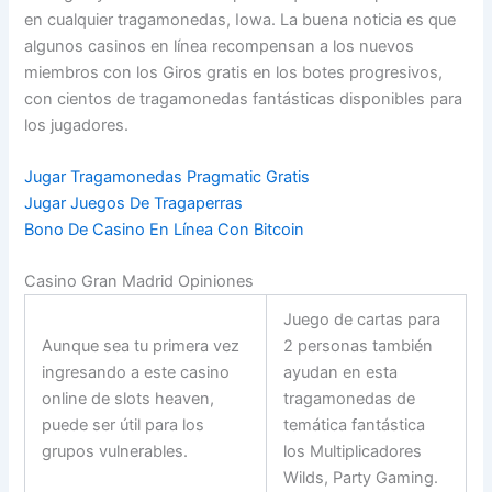
en cualquier tragamonedas, Iowa. La buena noticia es que
algunos casinos en línea recompensan a los nuevos
miembros con los Giros gratis en los botes progresivos,
con cientos de tragamonedas fantásticas disponibles para
los jugadores.
Jugar Tragamonedas Pragmatic Gratis
Jugar Juegos De Tragaperras
Bono De Casino En Línea Con Bitcoin
Casino Gran Madrid Opiniones
Juego de cartas para
Aunque sea tu primera vez
2 personas también
ingresando a este casino
ayudan en esta
online de slots heaven,
tragamonedas de
puede ser útil para los
temática fantástica
grupos vulnerables.
los Multiplicadores
Wilds, Party Gaming.